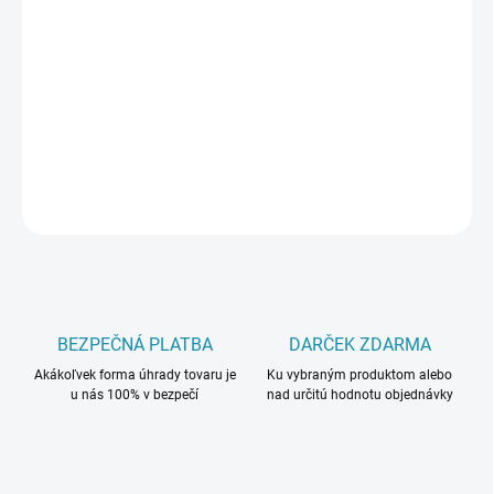
DORUČIŤ DO:
11.8.2026
−
+
Pridať do košíka
DETAILNÉ INFORMÁCIE
OPÝTAŤ SA
BEZPEČNÁ PLATBA
DARČEK ZDARMA
Akákoľvek forma úhrady tovaru je
Ku vybraným produktom alebo
u nás 100% v bezpečí
nad určitú hodnotu objednávky