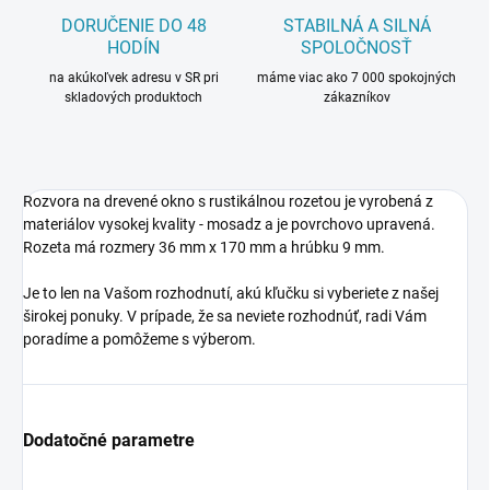
DORUČENIE DO 48
STABILNÁ A SILNÁ
HODÍN
SPOLOČNOSŤ
na akúkoľvek adresu v SR pri
máme viac ako 7 000 spokojných
skladových produktoch
zákazníkov
Rozvora na drevené okno s rustikálnou rozetou je vyrobená z
materiálov vysokej kvality - mosadz a je povrchovo upravená.
Rozeta má rozmery 36 mm x 170 mm a hrúbku 9 mm.
Je to len na Vašom rozhodnutí, akú kľučku si vyberiete z našej
širokej ponuky. V prípade, že sa neviete rozhodnúť, radi Vám
poradíme a pomôžeme s výberom.
Dodatočné parametre