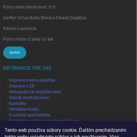
Porta Verte Home mod. H.5
Gerflor Virtuo Baita Blond a Erkado Daglézia
Erkado Laurencia
Porta Vector E Biely UV lak
Archív
INFORMÁCIE PRE VÁS
Doprava tovaru a platba
Doprava v ČR
Nakupujte za najnižšie ceny
Cenník montáže dverí
Kontakty
Virtuálne štúdio
Poučenie spotrebiteľa
Podmienky ochrany osobných údajov
Odstúpenie od zmluvy
Tento web používa súbory cookie. Ďalším prechádzaním
Obchodné podmienky
tohto webu vyjadrujete súhlas s ich používaním. Viac