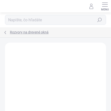
Prejsť
na
obsah
Hľadať
Rozvory na drevené okná
Neohodnotené
Podrobnosti hodnotenia
ZNAČKA:
MP