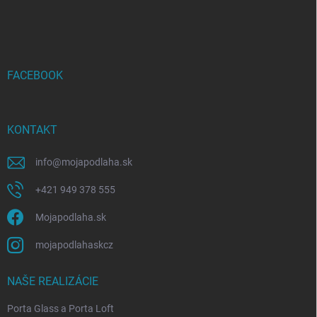
á
p
ä
t
i
FACEBOOK
e
KONTAKT
info
@
mojapodlaha.sk
+421 949 378 555
Mojapodlaha.sk
mojapodlahaskcz
NAŠE REALIZÁCIE
Porta Glass a Porta Loft