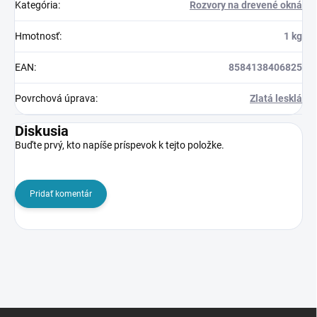
Kategória
:
Rozvory na drevené okná
Hmotnosť
:
1 kg
EAN
:
8584138406825
Povrchová úprava
:
Zlatá lesklá
Diskusia
Buďte prvý, kto napíše príspevok k tejto položke.
Pridať komentár
Z