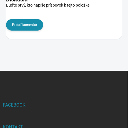
Buďte prvý, kto napíše príspevok k tejto položke.
Pridať komentár
Z
á
p
ä
t
i
FACEBOOK
e
KONTAKT