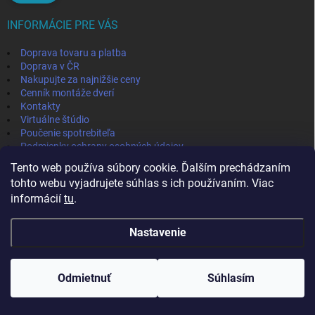
INFORMÁCIE PRE VÁS
Doprava tovaru a platba
Doprava v ČR
Nakupujte za najnižšie ceny
Cenník montáže dverí
Kontakty
Virtuálne štúdio
Poučenie spotrebiteľa
Podmienky ochrany osobných údajov
Odstúpenie od zmluvy
Tento web používa súbory cookie. Ďalším prechádzaním
Obchodné podmienky
tohto webu vyjadrujete súhlas s ich používaním. Viac
informácií
tu
.
IVPA-OKNA - zmluvný partner
Nastavenie
Copyright 2026
MojaPodlaha
. Všetky práva vyhradené.
Odmietnuť
Súhlasím
Vytvoril Shoptet