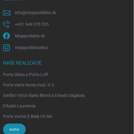
info
@
mojapodlaha.sk
+421 949 378 555
Mojapodlaha.sk
mojapodlahaskcz
NAŠE REALIZÁCIE
Porta Glass a Porta Loft
Porta Verte Home mod. H.5
Gerflor Virtuo Baita Blond a Erkado Daglézia
Erkado Laurencia
Porta Vector E Biely UV lak
Archív