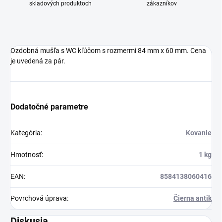
skladových produktoch
zákazníkov
Ozdobná mušľa s WC kľúčom s rozmermi 84 mm x 60 mm. Cena
je uvedená za pár.
Dodatočné parametre
Kategória
:
Kovanie
Hmotnosť
:
1 kg
EAN
:
8584138060416
Povrchová úprava
:
Čierna antik
Diskusia