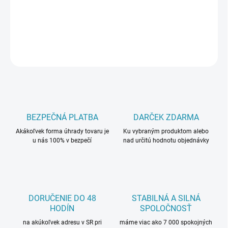
DETAILNÉ INFORMÁCIE
OPÝTAŤ SA
BEZPEČNÁ PLATBA
DARČEK ZDARMA
Akákoľvek forma úhrady tovaru je
Ku vybraným produktom alebo
u nás 100% v bezpečí
nad určitú hodnotu objednávky
DORUČENIE DO 48
STABILNÁ A SILNÁ
HODÍN
SPOLOČNOSŤ
na akúkoľvek adresu v SR pri
máme viac ako 7 000 spokojných