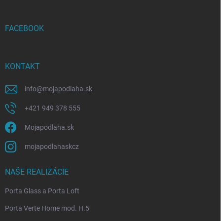
ä
t
i
FACEBOOK
e
KONTAKT
info
@
mojapodlaha.sk
+421 949 378 555
Mojapodlaha.sk
mojapodlahaskcz
NAŠE REALIZÁCIE
Porta Glass a Porta Loft
Porta Verte Home mod. H.5