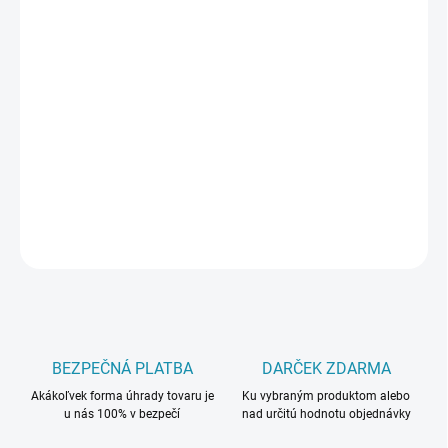
Jednotková
SKLADOM
(100 KS)
cena:
MÔŽEME
DORUČIŤ DO:
10.8.2026
−
+
Pridať do košíka
DETAILNÉ INFORMÁCIE
OPÝTAŤ SA
BEZPEČNÁ PLATBA
DARČEK ZDARMA
Akákoľvek forma úhrady tovaru je
Ku vybraným produktom alebo
u nás 100% v bezpečí
nad určitú hodnotu objednávky