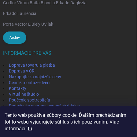
Gerflor Virtuo Baita Blond a Erkado Daglézia
Erkado Laurencia
Porta Vector E Biely UV lak
Archív
INFORMÁCIE PRE VÁS
Doprava tovaru a platba
Doprava v ČR
Nakupujte za najnižšie ceny
Cenník montáže dverí
Kontakty
Virtuálne štúdio
Poučenie spotrebiteľa
Podmienky ochrany osobných údajov
Odstúpenie od zmluvy
Tento web používa súbory cookie. Ďalším prechádzaním
Obchodné podmienky
tohto webu vyjadrujete súhlas s ich používaním. Viac
informácií
tu
.