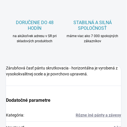
DORUČENIE DO 48
STABILNÁ A SILNÁ
HODÍN
SPOLOČNOSŤ
na akúkoľvek adresu v SR pri
máme viac ako 7 000 spokojných
skladových produktoch
zákazníkov
Zárubňová časť pántu skrutkovacia - horizontálna je vyrobená z
vysokokvalitnej ocele a je povrchovo upravená.
Dodatočné parametre
Kategória
:
Rôzne iné pánty a závesy