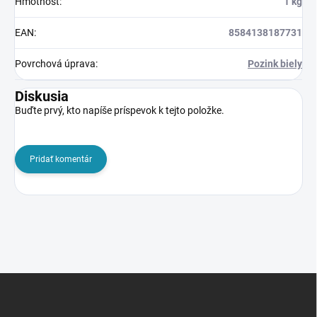
Hmotnosť
:
1 kg
EAN
:
8584138187731
Povrchová úprava
:
Pozink biely
Diskusia
Buďte prvý, kto napíše príspevok k tejto položke.
Pridať komentár
Z
á
p