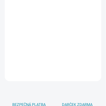
−
+
Pridať do košíka
Lišty Parador dokonale ladia najmä k podlahovým dielcom značky
Parador, ale sú vhodné aj ako alternatíva k akýmkoľvek
podlahám.
Lišty Parador sú
vyrobené s MDF jadrom, sú tieto lišty veľmi pevné
a navrhnuté tak, aby odolávali každodennému používaniu.
DETAILNÉ INFORMÁCIE
OPÝTAŤ SA
BEZPEČNÁ PLATBA
DARČEK ZDARMA