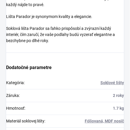
každý nájde to pravé.
Lišta Parador je synonymom kvality a elegancie.
Soklová lišta Parador sa ľahko prispôsobí a zvýrazní každý
interiér, čím zaručí, že vaše podlahy budú vyzerať
elegantne a
bezchybne po dlhé roky.
Dodatočné parametre
Kategória
:
Soklové lišty
Záruka
:
2 roky
Hmotnosť
:
1.7 kg
Materiál soklovej lišty
:
Fóliovaná, MDF nosič