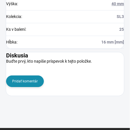
Výška
:
40 mm
Kolekcia
:
SL3
Ks v balení
:
25
Hĺbka
:
16 mm [mm]
Diskusia
Buďte prvý, kto napíše príspevok k tejto položke.
Pridať komentár