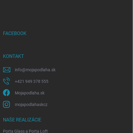
Z
á
p
ä
t
i
FACEBOOK
e
KONTAKT
info
@
mojapodlaha.sk
+421 949 378 555
Mojapodlaha.sk
mojapodlahaskcz
NAŠE REALIZÁCIE
Porta Glass a Porta Loft