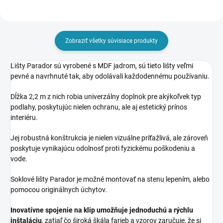
Zobraziť všetky súvisiace produkty
Lišty Parador sú
vyrobené s MDF jadrom, sú tieto lišty veľmi
pevné a navrhnuté tak, aby odolávali každodennému používaniu.
Dĺžka 2,2 m z nich robia
univerzálny doplnok pre akýkoľvek typ
podlahy, poskytujúc nielen ochranu, ale aj estetický prínos
interiéru.
Jej robustná
konštrukcia je nielen vizuálne príťažlivá, ale zároveň
poskytuje vynikajúcu odolnosť proti fyzickému poškodeniu a
vode.
Soklové lišty Parador je možné montovať na stenu lepením, alebo
pomocou originálnych úchytov.
Inovatívne spojenie na klip umožňuje
jednoduchú a rýchlu
inštaláciu
, zatiaľ čo široká škála farieb a vzorov zaručuje, že si