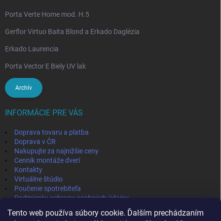
Porta Verte Home mod. H.5
Gerflor Virtuo Baita Blond a Erkado Daglézia
Erkado Laurencia
Porta Vector E Biely UV lak
Archív
INFORMÁCIE PRE VÁS
Doprava tovaru a platba
Doprava v ČR
Nakupujte za najnižšie ceny
Cenník montáže dverí
Kontakty
Virtuálne štúdio
Poučenie spotrebiteľa
Podmienky ochrany osobných údajov
Odstúpenie od zmluvy
Tento web používa súbory cookie. Ďalším prechádzaním
Obchodné podmienky