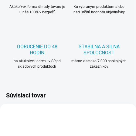
Akákoľvek forma úhrady tovaru je
Ku vybraným produktom alebo
u nás 100% v bezpečí
nad určitú hodnotu objednávky
DORUČENIE DO 48
STABILNÁ A SILNÁ
HODÍN
SPOLOČNOSŤ
na akúkoľvek adresu v SR pri
máme viac ako 7 000 spokojných
skladových produktoch
zákazníkov
Súvisiaci tovar