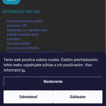
INFORMÁCIE PRE VÁS
Doprava tovaru a platba
Doprava v ČR
Nakupujte za najnižšie ceny
Cenník montáže dverí
Kontakty
Virtuálne štúdio
Poučenie spotrebiteľa
Podmienky ochrany osobných údajov
Odstúpenie od zmluvy
Tento web používa súbory cookie. Ďalším prechádzaním
Obchodné podmienky
tohto webu vyjadrujete súhlas s ich používaním. Viac
informácií
tu
.
IVPA-OKNA - zmluvný partner
Nastavenie
Copyright 2026
MojaPodlaha
. Všetky práva vyhradené.
Odmietnuť
Súhlasím
Vytvoril Shoptet