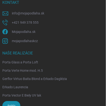
KONTAKT
info
@
mojapodlaha.sk
+421 949 378 555
Mojapodlaha.sk
mojapodlahaskcz
NAŠE REALIZÁCIE
Porta Glass a Porta Loft
Porta Verte Home mod. H.5
Gerflor Virtuo Baita Blond a Erkado Daglézia
Erkado Laurencia
Porta Vector E Biely UV lak
Archív