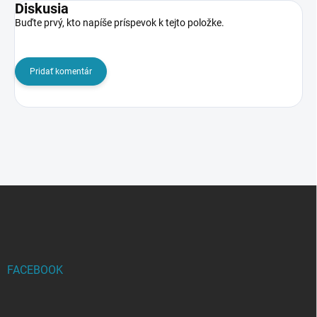
Diskusia
Buďte prvý, kto napíše príspevok k tejto položke.
Pridať komentár
Z
á
p
ä
t
i
FACEBOOK
e