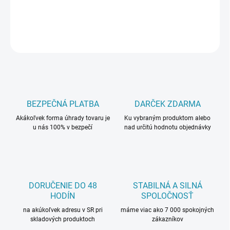
DETAILNÉ INFORMÁCIE
OPÝTAŤ SA
BEZPEČNÁ PLATBA
DARČEK ZDARMA
Akákoľvek forma úhrady tovaru je
Ku vybraným produktom alebo
u nás 100% v bezpečí
nad určitú hodnotu objednávky
DORUČENIE DO 48
STABILNÁ A SILNÁ
HODÍN
SPOLOČNOSŤ
na akúkoľvek adresu v SR pri
máme viac ako 7 000 spokojných
skladových produktoch
zákazníkov