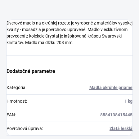
Dverové madlo na okrúhlej rozete je vyrobené z materiálov vysokej
kvality - mosadz a je povrchovo upravené. Madlo v exkluzívnom
prevedení z kolekcie Crystal je inšpirovaná krásou Swarovski
krištáľov. Madlo má dĺžku 208 mm.
Dodatočné parametre
Kategória
:
Madlá okrúhle priame
Hmotnosť
:
1 kg
EAN
:
8584138415445
Povrchová úprava
:
Zlatá lesklá