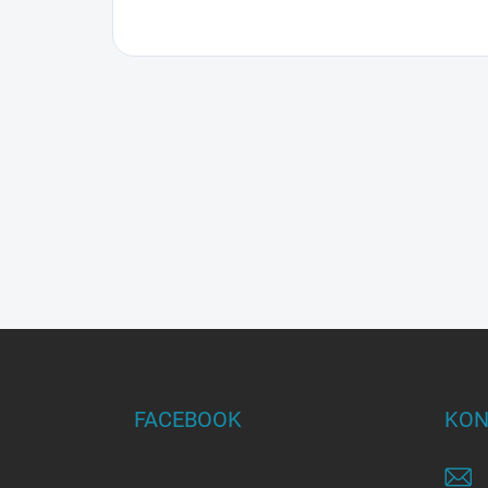
Z
á
p
ä
FACEBOOK
KON
t
i
e