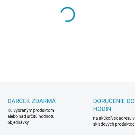
MÔŽEME DORUČIŤ DO:
19.8.2
−
+
DETAILNÉ INFORMÁCIE
DARČEK ZDARMA
DORUČENIE DO
HODÍN
Ku vybraným produktom
alebo nad určitú hodnotu
na akúkoľvek adresu v
objednávky
skladových produktoc