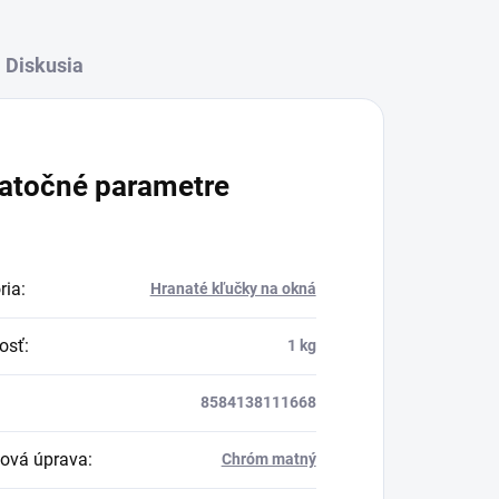
Diskusia
atočné parametre
ria
:
Hranaté kľučky na okná
osť
:
1 kg
8584138111668
ová úprava
:
Chróm matný