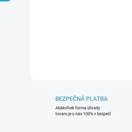
BEZPEČNÁ PLATBA
Akákoľvek forma úhrady
tovaru je u nás 100% v bezpečí