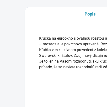
Popis
Kľučka na eurookno s oválnou rozetou je
– mosadz a je povrchovo upravená. Ro
Kľučka v exkluzívnom prevedení z kolekc
Swarovski krištáľov. Zaujímavý dizajn ru
Je to len na Vašom rozhodnutí, akú kľučk
prípade, že sa neviete rozhodnúť, rad