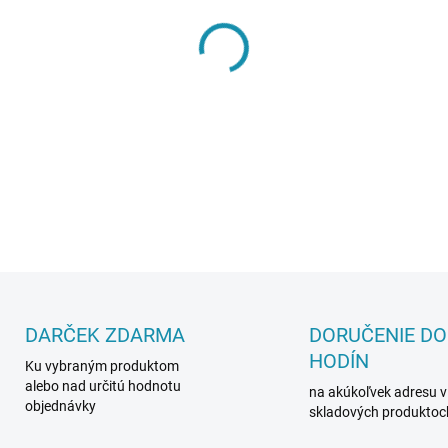
MÔŽEME DORUČIŤ DO:
18.8.2
−
+
DETAILNÉ INFORMÁCIE
DARČEK ZDARMA
DORUČENIE DO
HODÍN
Ku vybraným produktom
alebo nad určitú hodnotu
na akúkoľvek adresu v
objednávky
skladových produktoc