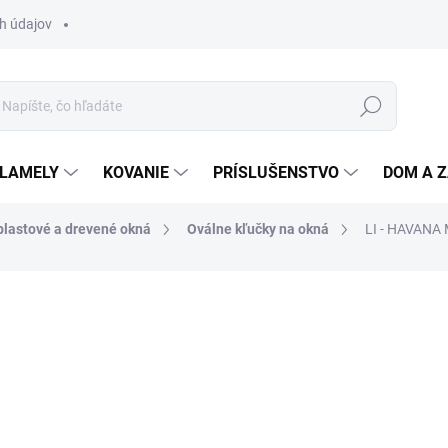
h údajov
Hľadať
 LAMELY
KOVANIE
PRÍSLUŠENSTVO
DOM A 
plastové a drevené okná
Oválne kľučky na okná
LI - HAVANA
otenia
ZNAČKA:
LINEA CALI
109,78 €
/ ks
89,25 € bez DPH
Jednotková
NA OBJEDNÁVKU
cena: