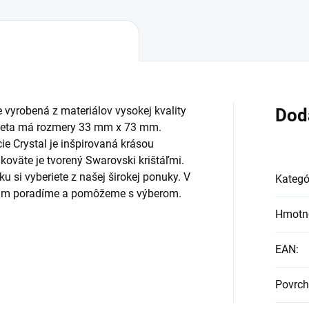
 vyrobená z materiálov vysokej kvality
Dod
zeta má rozmery 33 mm x 73 mm.
ie Crystal je inšpirovaná krásou
koväte je tvorený Swarovski krištáľmi.
u si vyberiete z našej širokej ponuky. V
Kategó
i Vám poradíme a pomôžeme s výberom.
Hmotn
EAN
:
Povrch