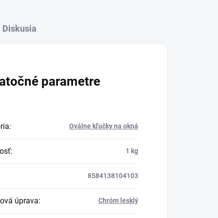
Diskusia
atočné parametre
ria
:
Oválne kľučky na okná
osť
:
1 kg
8584138104103
ová úprava
:
Chróm lesklý