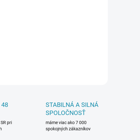
026
Pridať do košíka
OPÝTAŤ SA
 48
STABILNÁ A SILNÁ
SPOLOČNOSŤ
 SR pri
máme viac ako 7 000
h
spokojných zákazníkov