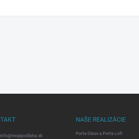
TAKT
NAŠE REALIZÁCIE
Porta Glass a Porta Loft
info
@
mojapodlaha.sk