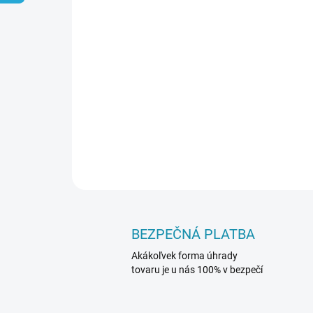
BEZPEČNÁ PLATBA
Akákoľvek forma úhrady
tovaru je u nás 100% v bezpečí