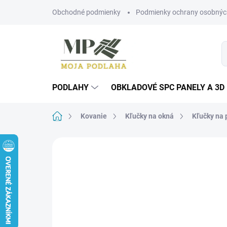
Prejsť
Obchodné podmienky
Podmienky ochrany osobnýc
na
obsah
PODLAHY
OBKLADOVÉ SPC PANELY A 3D
Domov
Kovanie
Kľučky na okná
Kľučky na 
Neohodnotené
Podrobnosti hodn