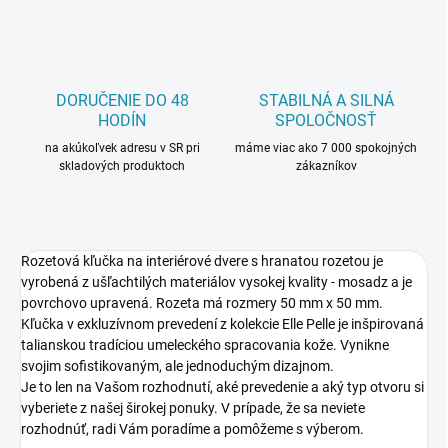
DORUČENIE DO 48
STABILNÁ A SILNÁ
HODÍN
SPOLOČNOSŤ
na akúkoľvek adresu v SR pri
máme viac ako 7 000 spokojných
skladových produktoch
zákazníkov
Rozetová kľučka na interiérové dvere s hranatou rozetou je
vyrobená z ušľachtilých materiálov vysokej kvality - mosadz a je
povrchovo upravená. Rozeta má rozmery 50 mm x 50 mm.
Kľučka v exkluzívnom prevedení z kolekcie Elle Pelle je inšpirovaná
talianskou tradíciou umeleckého spracovania kože. Vynikne
svojim sofistikovaným, ale jednoduchým dizajnom.
Je to len na Vašom rozhodnutí, aké prevedenie a aký typ otvoru si
vyberiete z našej širokej ponuky. V prípade, že sa neviete
rozhodnúť, radi Vám poradíme a pomôžeme s výberom.