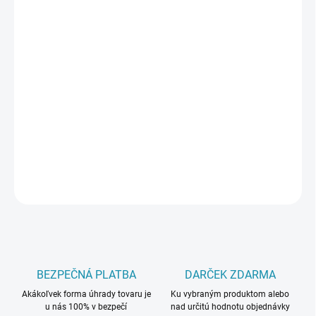
PREVEDENIE
TYP OTVORU
MÔŽEME DORUČIŤ DO:
ZVOĽTE VARIANT
−
+
Pridať do košíka
DETAILNÉ INFORMÁCIE
OPÝTAŤ SA
BEZPEČNÁ PLATBA
DARČEK ZDARMA
Akákoľvek forma úhrady tovaru je
Ku vybraným produktom alebo
u nás 100% v bezpečí
nad určitú hodnotu objednávky