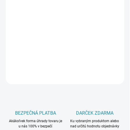
PREVEDENIE
TYP OTVORU
MÔŽEME DORUČIŤ DO:
ZVOĽTE VARIANT
−
+
Pridať do košíka
DETAILNÉ INFORMÁCIE
OPÝTAŤ SA
BEZPEČNÁ PLATBA
DARČEK ZDARMA
Akákoľvek forma úhrady tovaru je
Ku vybraným produktom alebo
u nás 100% v bezpečí
nad určitú hodnotu objednávky