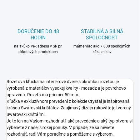
DORUČENIE DO 48
STABILNÁ A SILNÁ
HODÍN
SPOLOČNOSŤ
na akúkoľvek adresu v SR pri
máme viac ako 7 000 spokojných
skladových produktoch
zákazníkov
Rozetová kľučka na interiérové dvere s okrúhlou rozetou je
vyrobená z materiálov vysokej kvality - mosadz a je povrchovo
upravená. Rozeta má priemer 50 mm.
Kľučka v exkluzívnom prevedení z kolekcie Crystal je inšpirovaná
krásou Swarovski krištáľov. Zaujímavý dizajn rukoväte je tvorený
Swarovski krištáľmi.
Je to len na Vašom rozhodnutí, aké prevedenie a aký typ otvoru si
vyberiete z našej širokej ponuky. V prípade, že sa neviete
rozhodnúť, radi Vám poradíme a pomôžeme s výberom.