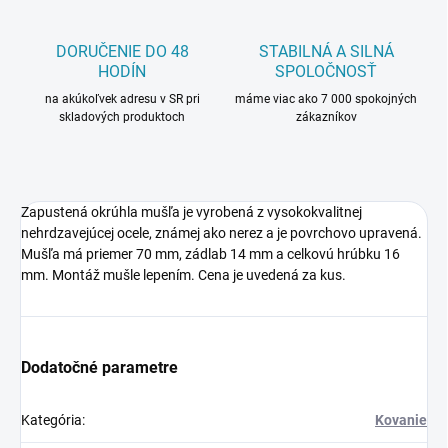
DORUČENIE DO 48
STABILNÁ A SILNÁ
HODÍN
SPOLOČNOSŤ
na akúkoľvek adresu v SR pri
máme viac ako 7 000 spokojných
skladových produktoch
zákazníkov
Zapustená okrúhla mušľa je vyrobená z vysokokvalitnej
nehrdzavejúcej ocele, známej ako nerez a je povrchovo upravená.
Mušľa má priemer 70 mm, zádlab 14 mm a celkovú hrúbku 16
mm. Montáž mušle lepením. Cena je uvedená za kus.
Dodatočné parametre
Kategória
:
Kovanie