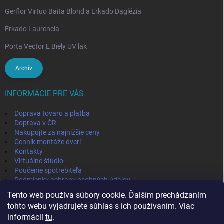
Gerflor Virtuo Baita Blond a Erkado Daglézia
Erkado Laurencia
Porta Vector E Biely UV lak
Archív
INFORMÁCIE PRE VÁS
Doprava tovaru a platba
Doprava v ČR
Nakupujte za najnižšie ceny
Cenník montáže dverí
Kontakty
Virtuálne štúdio
Poučenie spotrebiteľa
Podmienky ochrany osobných údajov
Odstúpenie od zmluvy
Tento web používa súbory cookie. Ďalším prechádzaním
Obchodné podmienky
tohto webu vyjadrujete súhlas s ich používaním. Viac
informácií
tu
.