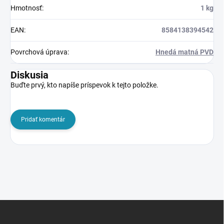
Hmotnosť
:
1 kg
EAN
:
8584138394542
Povrchová úprava
:
Hnedá matná PVD
Diskusia
Buďte prvý, kto napíše príspevok k tejto položke.
Pridať komentár
Z
á