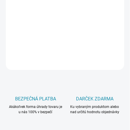
cena:
MÔŽEME
DORUČIŤ DO:
17.8.2026
−
+
Pridať do košíka
DETAILNÉ INFORMÁCIE
OPÝTAŤ SA
BEZPEČNÁ PLATBA
DARČEK ZDARMA
Akákoľvek forma úhrady tovaru je
Ku vybraným produktom alebo
u nás 100% v bezpečí
nad určitú hodnotu objednávky