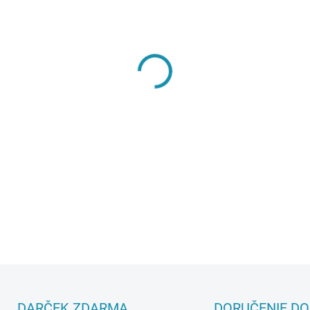
MÔŽEME DORUČIŤ DO:
11.8.2
−
+
DETAILNÉ INFORMÁCIE
DARČEK ZDARMA
DORUČENIE DO