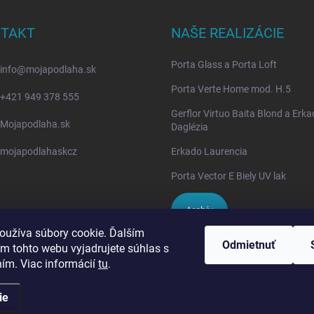
TAKT
NAŠE REALIZÁCIE
Porta Glass a Porta Loft
info
@
mojapodlaha.sk
Porta Verte Home mod. H.5
+421 949 378 555
Gerflor Virtuo Baita Blond a Erk
Mojapodlaha.sk
Daglézia
mojapodlahaskcz
Erkado Laurencia
Porta Vector E Biely UV lak
Archív
oužíva súbory cookie. Ďalším
Odmietnuť
m tohto webu vyjadrujete súhlas s
IVPA-OKNA - zmluvný partner
ním. Viac informácií
tu
.
ie