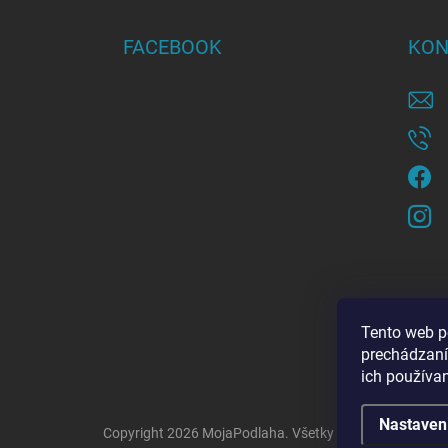
p
ä
FACEBOOK
KON
t
i
e
Tento web p
prechádzaní
ich používa
Nastaven
Copyright 2026
MojaPodlaha
. Všetky práva vyhradené.