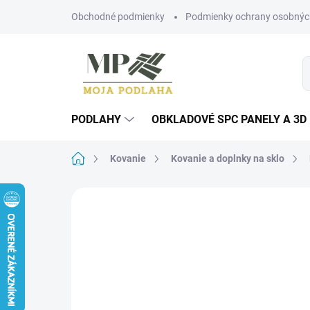
Prejsť
Obchodné podmienky
Podmienky ochrany osobnýc
na
obsah
PODLAHY
OBKLADOVÉ SPC PANELY A 3D
Domov
Kovanie
Kovanie a doplnky na sklo
Neohodnotené
Podrobnosti hodn