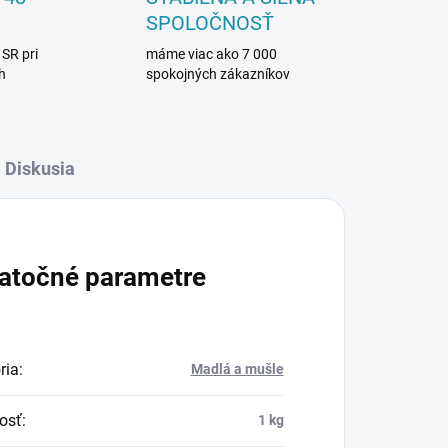
SPOLOČNOSŤ
 SR pri
máme viac ako 7 000
h
spokojných zákazníkov
Diskusia
atočné parametre
ria
:
Madlá a mušle
osť
:
1 kg