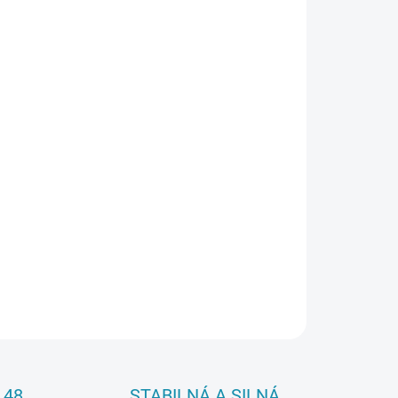
026
Pridať do košíka
OPÝTAŤ SA
 48
STABILNÁ A SILNÁ