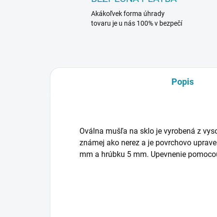
Akákoľvek forma úhrady
tovaru je u nás 100% v bezpečí
Popis
Oválna mušľa na sklo je vyrobená z vyso
známej ako nerez a je povrchovo uprav
mm a hrúbku 5 mm. Upevnenie pomocou 