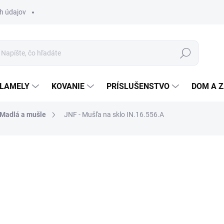
h údajov
Hľadať
 LAMELY
KOVANIE
PRÍSLUŠENSTVO
DOM A 
Madlá a mušle
JNF - Mušľa na sklo IN.16.556.A
otenia
ZNAČKA:
JNF
18,72 €
/ ks
15,22 € bez DPH
Jednotková
SKLADOM
(100 KS)
cena: