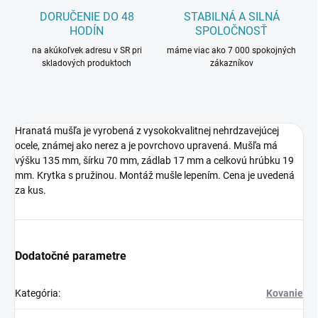
DORUČENIE DO 48
STABILNÁ A SILNÁ
HODÍN
SPOLOČNOSŤ
na akúkoľvek adresu v SR pri
máme viac ako 7 000 spokojných
skladových produktoch
zákazníkov
Hranatá mušľa je vyrobená z vysokokvalitnej nehrdzavejúcej
ocele, známej ako nerez a je povrchovo upravená. Mušľa má
výšku 135 mm, šírku 70 mm, zádlab 17 mm a celkovú hrúbku 19
mm. Krytka s pružinou. Montáž mušle lepením. Cena je uvedená
za kus.
Dodatočné parametre
Kategória
:
Kovanie