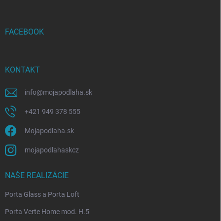
ä
t
i
FACEBOOK
e
KONTAKT
info
@
mojapodlaha.sk
+421 949 378 555
Mojapodlaha.sk
mojapodlahaskcz
NAŠE REALIZÁCIE
Porta Glass a Porta Loft
Porta Verte Home mod. H.5