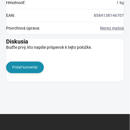
Hmotnosť
:
1 kg
EAN
:
8584138146707
Povrchová úprava
:
Nerez matná
Diskusia
Buďte prvý, kto napíše príspevok k tejto položke.
Pridať komentár
Z
á
p