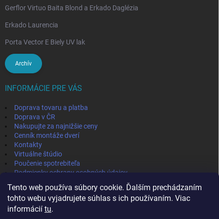
Gerflor Virtuo Baita Blond a Erkado Daglézia
Erkado Laurencia
Porta Vector E Biely UV lak
Archív
INFORMÁCIE PRE VÁS
Doprava tovaru a platba
Doprava v ČR
Nakupujte za najnižšie ceny
Cenník montáže dverí
Kontakty
Virtuálne štúdio
Poučenie spotrebiteľa
Podmienky ochrany osobných údajov
Odstúpenie od zmluvy
Tento web používa súbory cookie. Ďalším prechádzaním
Obchodné podmienky
tohto webu vyjadrujete súhlas s ich používaním. Viac
informácií
tu
.