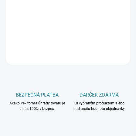
DORUČIŤ DO:
11.8.2026
−
+
Pridať do košíka
DETAILNÉ INFORMÁCIE
OPÝTAŤ SA
BEZPEČNÁ PLATBA
DARČEK ZDARMA
Akákoľvek forma úhrady tovaru je
Ku vybraným produktom alebo
u nás 100% v bezpečí
nad určitú hodnotu objednávky