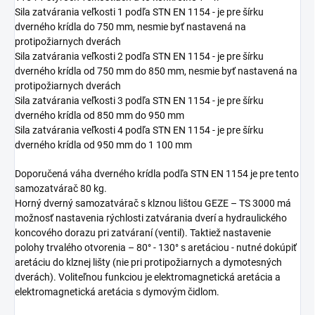
Sila zatvárania veľkosti 1 podľa STN EN 1154 - je pre šírku
dverného krídla do 750 mm, nesmie byť nastavená na
protipožiarnych dverách
Sila zatvárania veľkosti 2 podľa STN EN 1154 - je pre šírku
dverného krídla od 750 mm do 850 mm, nesmie byť nastavená na
protipožiarnych dverách
Sila zatvárania veľkosti 3 podľa STN EN 1154 - je pre šírku
dverného krídla od 850 mm do 950 mm
Sila zatvárania veľkosti 4 podľa STN EN 1154 - je pre šírku
dverného krídla od 950 mm do 1 100 mm
Doporučená váha dverného krídla podľa STN EN 1154 je pre tento
samozatvárač 80 kg.
Horný dverný samozatvárač s klznou lištou GEZE – TS 3000 má
možnosť nastavenia rýchlosti zatvárania dverí a hydraulického
koncového dorazu pri zatváraní (ventil). Taktiež nastavenie
polohy trvalého otvorenia – 80° - 130° s aretáciou - nutné dokúpiť
aretáciu do klznej lišty (nie pri protipožiarnych a dymotesných
dverách). Voliteľnou funkciou je elektromagnetická aretácia a
elektromagnetická aretácia s dymovým čidlom.