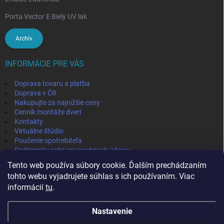
Porta Vector E Biely UV lak
Archív
INFORMÁCIE PRE VÁS
Doprava tovaru a platba
Doprava v ČR
Nakupujte za najnižšie ceny
Cenník montáže dverí
Kontakty
Virtuálne štúdio
Poučenie spotrebiteľa
Podmienky ochrany osobných údajov
Odstúpenie od zmluvy
Tento web používa súbory cookie. Ďalším prechádzaním
Obchodné podmienky
tohto webu vyjadrujete súhlas s ich používaním. Viac
informácií
tu
.
IVPA-OKNA - zmluvný partner
Nastavenie