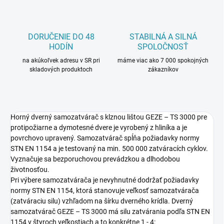
DORUČENIE DO 48
STABILNÁ A SILNÁ
HODÍN
SPOLOČNOSŤ
na akúkoľvek adresu v SR pri
máme viac ako 7 000 spokojných
skladových produktoch
zákazníkov
Horný dverný samozatvárač s klznou lištou GEZE – TS 3000 pre
protipožiarne a dymotesné dvere je vyrobený z hliníka a je
povrchovo upravený. Samozatvárač spĺňa požiadavky normy
STN EN 1154 a je testovaný na min. 500 000 zatváracích cyklov.
Vyznačuje sa bezporuchovou prevádzkou a dlhodobou
životnosťou.
Pri výbere samozatvárača je nevyhnutné dodržať požiadavky
normy STN EN 1154, ktorá stanovuje veľkosť samozatvárača
(zatváraciu silu) vzhľadom na šírku dverného krídla. Dverný
samozatvárač GEZE – TS 3000 má silu zatvárania podľa STN EN
1154 v štyroch veľkostiach a to konkrétne 1 - 4: