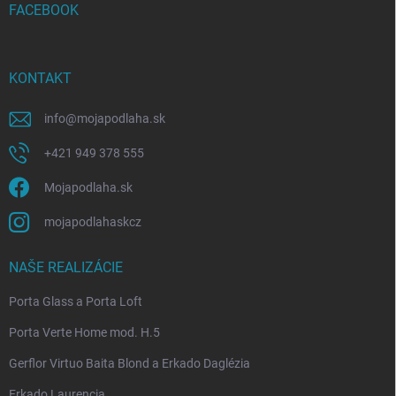
i
FACEBOOK
e
KONTAKT
info
@
mojapodlaha.sk
+421 949 378 555
Mojapodlaha.sk
mojapodlahaskcz
NAŠE REALIZÁCIE
Porta Glass a Porta Loft
Porta Verte Home mod. H.5
Gerflor Virtuo Baita Blond a Erkado Daglézia
Erkado Laurencia