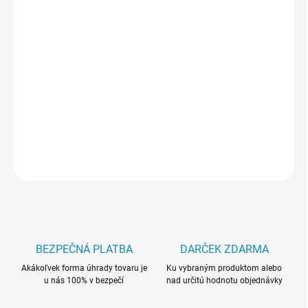
cena:
PREVEDENIE
MÔŽEME DORUČIŤ DO:
ZVOĽTE VARIANT
−
+
Pridať do košíka
DETAILNÉ INFORMÁCIE
OPÝTAŤ SA
BEZPEČNÁ PLATBA
DARČEK ZDARMA
Akákoľvek forma úhrady tovaru je
Ku vybraným produktom alebo
u nás 100% v bezpečí
nad určitú hodnotu objednávky