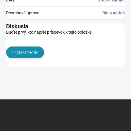
EAN
:
Zvoľte variant
Povrchová úprava
:
Biela matná
Diskusia
Buďte prvý, kto napíše príspevok k tejto položke.
Pridať komentár
Z
á
p
ä
t