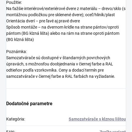
Použitie:
Na ťažšie interiérové/exteriérové dvere z materiálu – drevo/sklo (s
montážnou podložkou pre sklenené dvere); oceľ/hliník/plast
Orientácia dverí – pre ľavé aj pravé dvere
Spôsob montáže – na dvernom krídle na strane pántov/oproti
pántom (BG klzná lišta) alebo na rám na strane oproti pántom
(BG klzná lišta)
Poznámka:
Samozatvárače sú dostupné v štandarných povrchových
úpravách, s možnosťou doobjednania v čiernej farbe a RAL
odtieňov podľa vzorkovníka. Ceny a dodací termín pre
samozatvárače v čiernej farbe a RAL farbách na vyžiadanie.
Dodatočné parametre
Kategória
:
Samozatvárače s klznou lištou