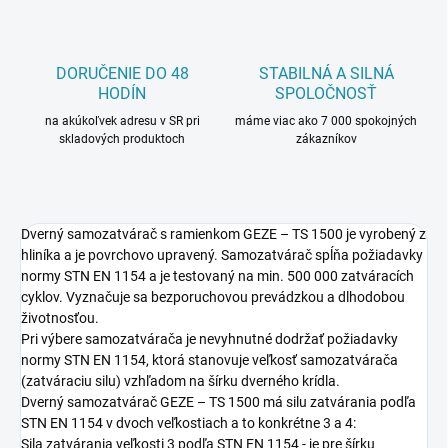
DORUČENIE DO 48
STABILNÁ A SILNÁ
HODÍN
SPOLOČNOSŤ
na akúkoľvek adresu v SR pri
máme viac ako 7 000 spokojných
skladových produktoch
zákazníkov
Dverný samozatvárač s ramienkom GEZE – TS 1500 je vyrobený z
hliníka a je povrchovo upravený. Samozatvárač spĺňa požiadavky
normy STN EN 1154 a je testovaný na min. 500 000 zatváracích
cyklov. Vyznačuje sa bezporuchovou prevádzkou a dlhodobou
životnosťou.
Pri výbere samozatvárača je nevyhnutné dodržať požiadavky
normy STN EN 1154, ktorá stanovuje veľkosť samozatvárača
(zatváraciu silu) vzhľadom na šírku dverného krídla.
Dverný samozatvárač GEZE – TS 1500 má silu zatvárania podľa
STN EN 1154 v dvoch veľkostiach a to konkrétne 3 a 4:
Sila zatvárania veľkosti 3 podľa STN EN 1154 - je pre šírku