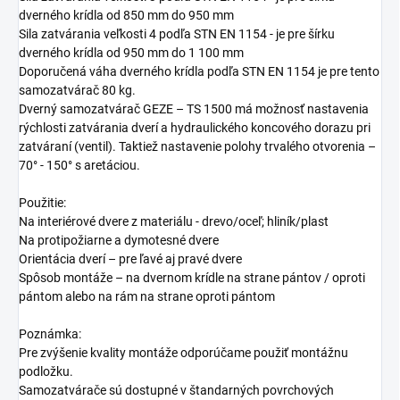
dverného krídla od 850 mm do 950 mm
Sila zatvárania veľkosti 4 podľa STN EN 1154 - je pre šírku
dverného krídla od 950 mm do 1 100 mm
Doporučená váha dverného krídla podľa STN EN 1154 je pre tento
samozatvárač 80 kg.
Dverný samozatvárač GEZE – TS 1500 má možnosť nastavenia
rýchlosti zatvárania dverí a hydraulického koncového dorazu pri
zatváraní (ventil). Taktiež nastavenie polohy trvalého otvorenia –
70° - 150° s aretáciou.
Použitie:
Na interiérové dvere z materiálu - drevo/oceľ; hliník/plast
Na protipožiarne a dymotesné dvere
Orientácia dverí – pre ľavé aj pravé dvere
Spôsob montáže – na dvernom krídle na strane pántov / oproti
pántom alebo na rám na strane oproti pántom
Poznámka:
Pre zvýšenie kvality montáže odporúčame použiť montážnu
podložku.
Samozatvárače sú dostupné v štandarných povrchových