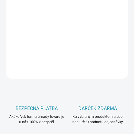
cena:
PREVEDENIE
MÔŽEME DORUČIŤ DO:
ZVOĽTE VARIANT
−
+
Pridať do košíka
DETAILNÉ INFORMÁCIE
OPÝTAŤ SA
BEZPEČNÁ PLATBA
DARČEK ZDARMA
Akákoľvek forma úhrady tovaru je
Ku vybraným produktom alebo
u nás 100% v bezpečí
nad určitú hodnotu objednávky