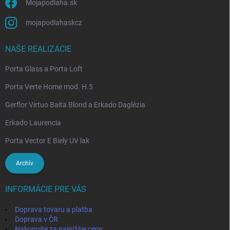
Mojapodlaha.sk
mojapodlahaskcz
NAŠE REALIZÁCIE
Porta Glass a Porta Loft
Porta Verte Home mod. H.5
Gerflor Virtuo Baita Blond a Erkado Daglézia
Erkado Laurencia
Porta Vector E Biely UV lak
Archív
INFORMÁCIE PRE VÁS
Doprava tovaru a platba
Doprava v ČR
Nakupujte za najnižšie ceny