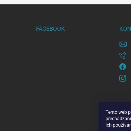
Z
á
p
ä
FACEBOOK
KON
t
i
e
Tento web p
prechádzaní
ich používa