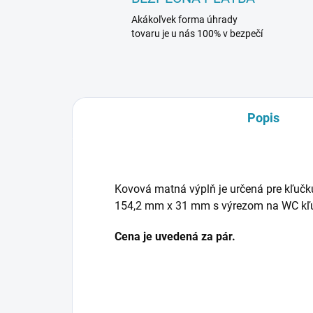
Akákoľvek forma úhrady
tovaru je u nás 100% v bezpečí
Popis
Kovová matná výplň je určená pre kľuč
154,2 mm x 31 mm s výrezom na WC kľ
Cena je uvedená za pár.