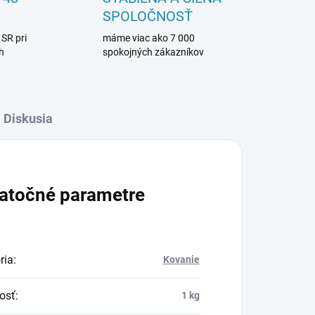
SPOLOČNOSŤ
 SR pri
máme viac ako 7 000
h
spokojných zákazníkov
Diskusia
atočné parametre
ria
:
Kovanie
osť
:
1 kg