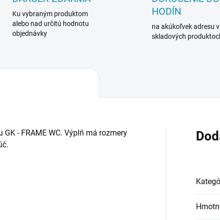
HODÍN
Ku vybraným produktom
alebo nad určitú hodnotu
na akúkoľvek adresu v
objednávky
skladových produktoc
ku GK - FRAME WC. Výplň má rozmery
Dod
úč.
Kategó
Hmotn