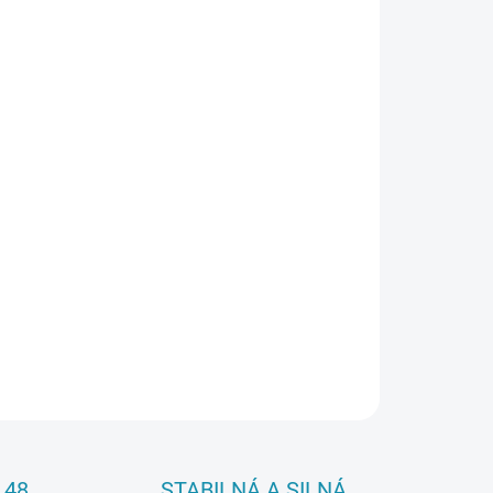
026
Pridať do košíka
OPÝTAŤ SA
 48
STABILNÁ A SILNÁ