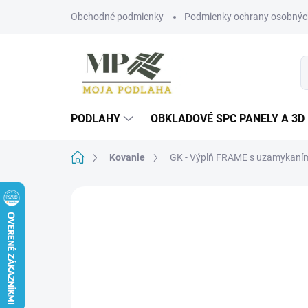
Prejsť
Obchodné podmienky
Podmienky ochrany osobnýc
na
obsah
PODLAHY
OBKLADOVÉ SPC PANELY A 3D
Domov
Kovanie
GK - Výplň FRAME s uzamykaní
Neohodnotené
Podrobnosti hodn