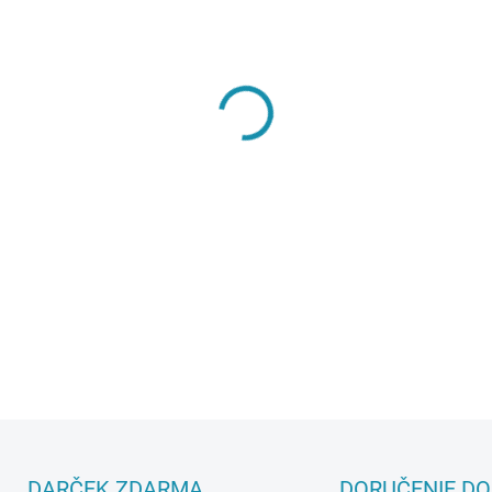
MÔŽEME DORUČIŤ DO:
17.8.2
−
+
DETAILNÉ INFORMÁCIE
DARČEK ZDARMA
DORUČENIE DO