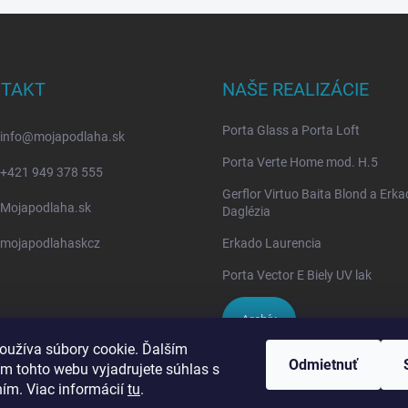
TAKT
NAŠE REALIZÁCIE
Porta Glass a Porta Loft
info
@
mojapodlaha.sk
Porta Verte Home mod. H.5
+421 949 378 555
Gerflor Virtuo Baita Blond a Erk
Mojapodlaha.sk
Daglézia
mojapodlahaskcz
Erkado Laurencia
Porta Vector E Biely UV lak
Archív
oužíva súbory cookie. Ďalším
Odmietnuť
m tohto webu vyjadrujete súhlas s
IVPA-OKNA - zmluvný partner
ním. Viac informácií
tu
.