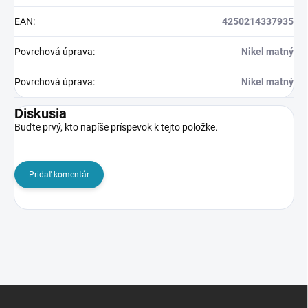
EAN
:
4250214337935
Povrchová úprava
:
Nikel matný
Povrchová úprava
:
Nikel matný
Diskusia
Buďte prvý, kto napíše príspevok k tejto položke.
Pridať komentár
Z
á