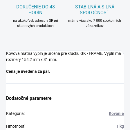
DORUČENIE DO 48
STABILNÁ A SILNÁ
HODÍN
SPOLOČNOSŤ
na akúkoľvek adresu v SR pri
máme viac ako 7 000 spokojných
skladových produktoch
zákazníkov
Kovová matná výplň je určená pre kľučku GK - FRAME. Výplň má
rozmery 154,2 mm x 31 mm.
Cena je uvedená za pár.
Dodatočné parametre
Kategória
:
Kovanie
Hmotnosť
:
1 kg