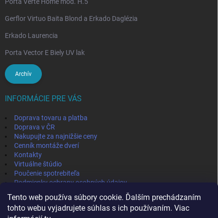
Porta Verte Home mod. H.5
Gerflor Virtuo Baita Blond a Erkado Daglézia
Erkado Laurencia
Porta Vector E Biely UV lak
Archív
INFORMÁCIE PRE VÁS
Doprava tovaru a platba
Doprava v ČR
Nakupujte za najnižšie ceny
Cenník montáže dverí
Kontakty
Virtuálne štúdio
Poučenie spotrebiteľa
Podmienky ochrany osobných údajov
Odstúpenie od zmluvy
Tento web používa súbory cookie. Ďalším prechádzaním
Obchodné podmienky
tohto webu vyjadrujete súhlas s ich používaním. Viac