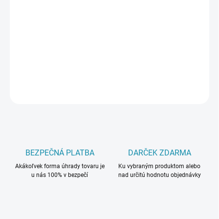
DORUČIŤ DO:
17.8.2026
−
+
Pridať do košíka
DETAILNÉ INFORMÁCIE
OPÝTAŤ SA
BEZPEČNÁ PLATBA
DARČEK ZDARMA
Akákoľvek forma úhrady tovaru je
Ku vybraným produktom alebo
u nás 100% v bezpečí
nad určitú hodnotu objednávky