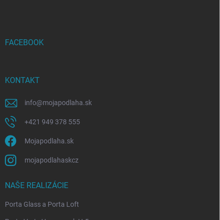
p
ä
t
i
FACEBOOK
e
KONTAKT
info
@
mojapodlaha.sk
+421 949 378 555
Mojapodlaha.sk
mojapodlahaskcz
NAŠE REALIZÁCIE
Porta Glass a Porta Loft