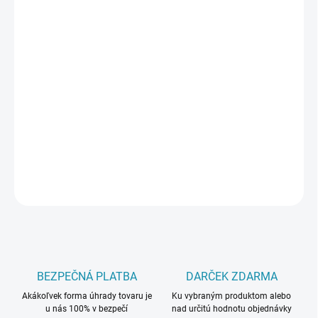
PREVEDENIE
TYP OTVORU
MÔŽEME DORUČIŤ DO:
ZVOĽTE VARIANT
−
+
Pridať do košíka
DETAILNÉ INFORMÁCIE
OPÝTAŤ SA
BEZPEČNÁ PLATBA
DARČEK ZDARMA
Akákoľvek forma úhrady tovaru je
Ku vybraným produktom alebo
u nás 100% v bezpečí
nad určitú hodnotu objednávky