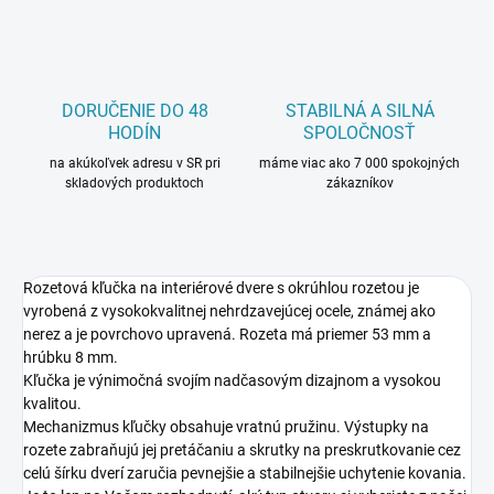
DORUČENIE DO 48
STABILNÁ A SILNÁ
HODÍN
SPOLOČNOSŤ
na akúkoľvek adresu v SR pri
máme viac ako 7 000 spokojných
skladových produktoch
zákazníkov
Rozetová kľučka na interiérové dvere s okrúhlou rozetou je
vyrobená z vysokokvalitnej nehrdzavejúcej ocele, známej ako
nerez a je povrchovo upravená. Rozeta má priemer 53 mm a
hrúbku 8 mm.
Kľučka je výnimočná svojím nadčasovým dizajnom a vysokou
kvalitou.
Mechanizmus kľučky obsahuje vratnú pružinu. Výstupky na
rozete zabraňujú jej pretáčaniu a skrutky na preskrutkovanie cez
celú šírku dverí zaručia pevnejšie a stabilnejšie uchytenie kovania.