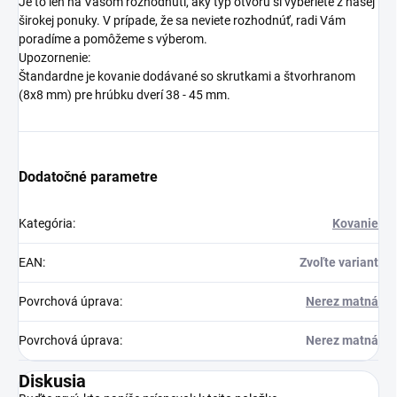
Je to len na Vašom rozhodnutí, aký typ otvoru si vyberiete z našej
širokej ponuky. V prípade, že sa neviete rozhodnúť, radi Vám
poradíme a pomôžeme s výberom.
Upozornenie:
Štandardne je kovanie dodávané so skrutkami a štvorhranom
(8x8 mm) pre hrúbku dverí 38 - 45 mm.
Dodatočné parametre
Kategória
:
Kovanie
EAN
:
Zvoľte variant
Povrchová úprava
:
Nerez matná
Povrchová úprava
:
Nerez matná
Diskusia