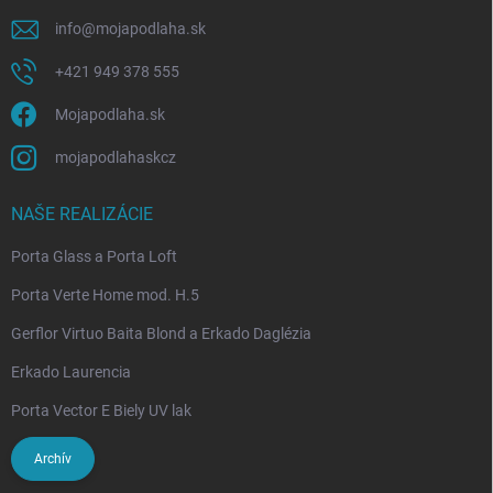
info
@
mojapodlaha.sk
+421 949 378 555
Mojapodlaha.sk
mojapodlahaskcz
NAŠE REALIZÁCIE
Porta Glass a Porta Loft
Porta Verte Home mod. H.5
Gerflor Virtuo Baita Blond a Erkado Daglézia
Erkado Laurencia
Porta Vector E Biely UV lak
Archív