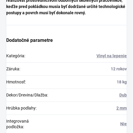
realizovať prostredníctvom odborných školených pracovníkov,
keďže pred pokládkou musia byť dodržané určité technologické
postupy a povrch musí byť dokonale rovný.
Dodatočné parametre
Kategória
:
Vinyl na lepenie
Záruka
:
12 rokov
Hmotnosť
:
18 kg
Dekor/Drevina/Dlažba
:
Dub
Hrúbka podlahy
:
2 mm
Integrovaná
Nie
podložka
: