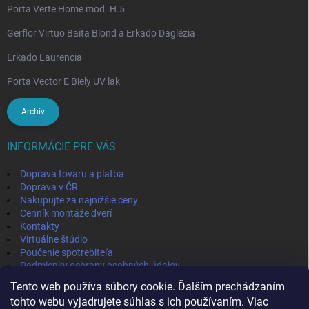
Porta Verte Home mod. H.5
Gerflor Virtuo Baita Blond a Erkado Daglézia
Erkado Laurencia
Porta Vector E Biely UV lak
Archív
INFORMÁCIE PRE VÁS
Doprava tovaru a platba
Doprava v ČR
Nakupujte za najnižšie ceny
Cenník montáže dverí
Kontakty
Virtuálne štúdio
Poučenie spotrebiteľa
Podmienky ochrany osobných údajov
Odstúpenie od zmluvy
Tento web používa súbory cookie. Ďalším prechádzaním
Obchodné podmienky
tohto webu vyjadrujete súhlas s ich používaním. Viac