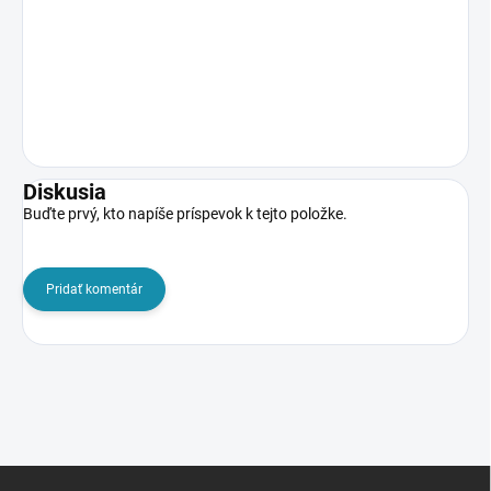
Diskusia
Buďte prvý, kto napíše príspevok k tejto položke.
Pridať komentár
Z