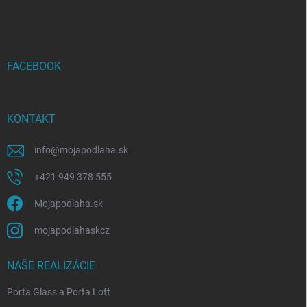
á
p
ä
t
i
FACEBOOK
e
KONTAKT
info
@
mojapodlaha.sk
+421 949 378 555
Mojapodlaha.sk
mojapodlahaskcz
NAŠE REALIZÁCIE
Porta Glass a Porta Loft