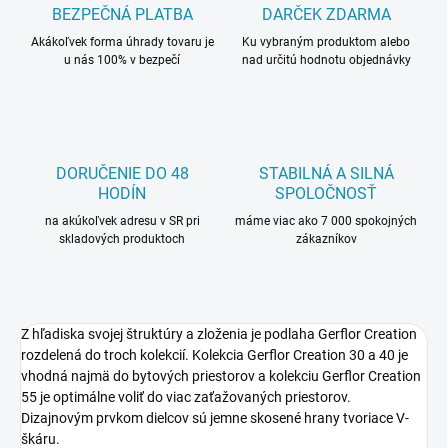
BEZPEČNÁ PLATBA
DARČEK ZDARMA
Akákoľvek forma úhrady tovaru je
Ku vybraným produktom alebo
u nás 100% v bezpečí
nad určitú hodnotu objednávky
DORUČENIE DO 48
STABILNÁ A SILNÁ
HODÍN
SPOLOČNOSŤ
na akúkoľvek adresu v SR pri
máme viac ako 7 000 spokojných
skladových produktoch
zákazníkov
Z hľadiska svojej štruktúry a zloženia je podlaha Gerflor Creation
rozdelená do troch kolekcií. Kolekcia Gerflor Creation 30 a 40 je
vhodná najmä do bytových priestorov a kolekciu Gerflor Creation
55 je optimálne voliť do viac zaťažovaných priestorov.
Dizajnovým prvkom dielcov sú jemne skosené hrany tvoriace V-
škáru.