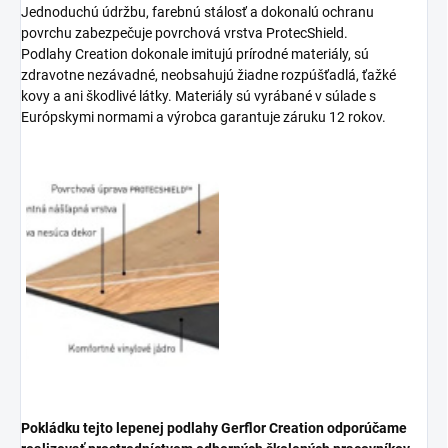
Jednoduchú údržbu, farebnú stálosť a dokonalú ochranu
povrchu zabezpečuje povrchová vrstva ProtecShield.
Podlahy Creation dokonale imitujú prírodné materiály, sú
zdravotne nezávadné, neobsahujú žiadne rozpúšťadlá, ťažké
kovy a ani škodlivé látky. Materiály sú vyrábané v súlade s
Európskymi normami a výrobca garantuje záruku 12 rokov.
Pokládku tejto lepenej podlahy Gerflor Creation odporúčame