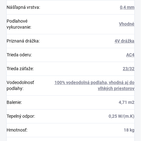
Nášľapná vrstva
:
0,4 mm
Podlahové
Vhodné
vykurovanie
:
Priznaná drážka
:
4V drážka
Trieda oderu
:
AC4
Trieda záťaže
:
23/32
Vodeodolnosť
100% vodeodolná podlaha, vhodná aj do
podlahy
:
vlhkých priestorov
Balenie
:
4,71 m2
Tepelný odpor
:
0,25 W/(m.K)
Hmotnosť
:
18 kg