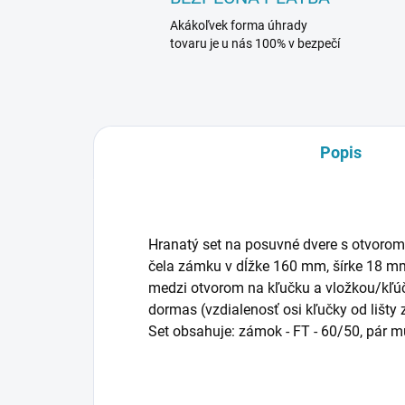
Akákoľvek forma úhrady
tovaru je u nás 100% v bezpečí
Popis
Hranatý set na posuvné dvere s otvorom 
čela zámku v dĺžke 160 mm, šírke 18 mm
medzi otvorom na kľučku a vložkou/kľú
dormas (vzdialenosť osi kľučky od lišty
Set obsahuje: zámok - FT - 60/50, pár mu