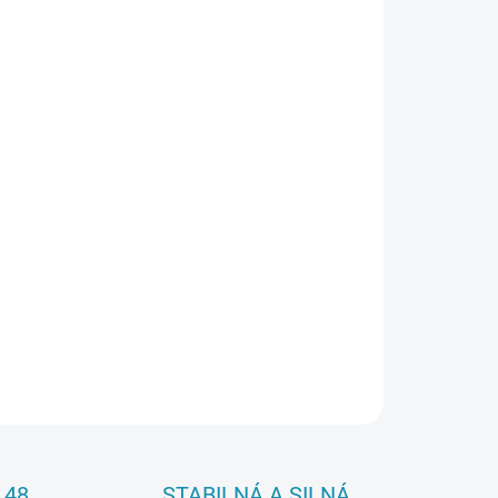
026
Pridať do košíka
OPÝTAŤ SA
 48
STABILNÁ A SILNÁ