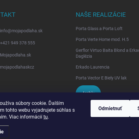
TAKT
NAŠE REALIZÁCIE
Porta Glass a Porta Loft
info
@
mojapodlaha.sk
Porta Verte Home mod. H.5
+421 949 378 555
Gerflor Virtuo Baita Blond a Erk
Mojapodlaha.sk
Daglézia
mojapodlahaskcz
Erkado Laurencia
Porta Vector E Biely UV lak
Archív
oužíva súbory cookie. Ďalším
Odmietnuť
m tohto webu vyjadrujete súhlas s
IVPA-OKNA - zmluvný partner
ním. Viac informácií
tu
.
ie