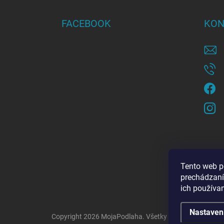
p
ä
FACEBOOK
KON
t
i
e
Tento web p
prechádzaní
ich používa
Nastaven
Copyright 2026
MojaPodlaha
. Všetky práva vyhradené.