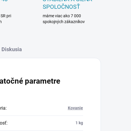
SPOLOČNOSŤ
 SR pri
máme viac ako 7 000
h
spokojných zákazníkov
Diskusia
atočné parametre
ria
:
Kovanie
osť
:
1 kg