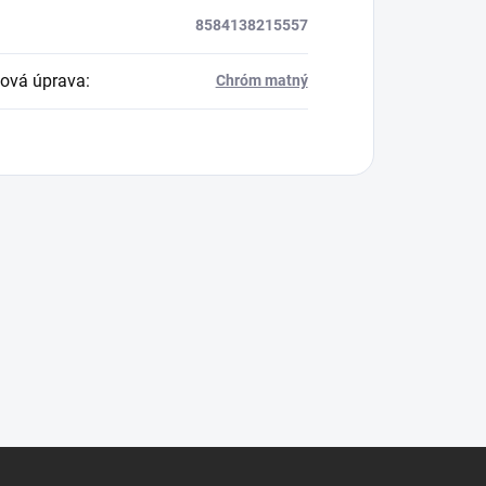
8584138215557
ová úprava
:
Chróm matný