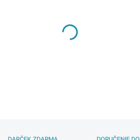
MÔŽEME DORUČIŤ DO:
11.8.2
−
+
DETAILNÉ INFORMÁCIE
DARČEK ZDARMA
DORUČENIE DO