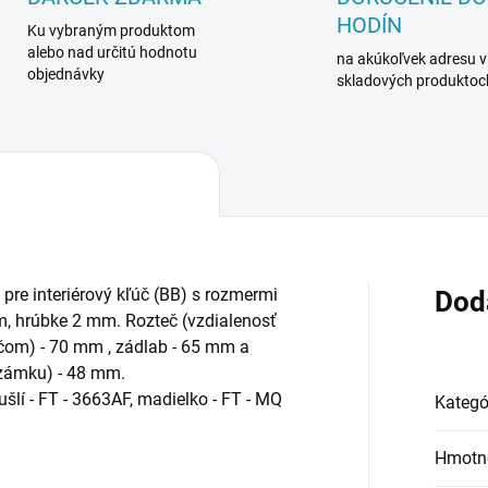
HODÍN
Ku vybraným produktom
alebo nad určitú hodnotu
na akúkoľvek adresu v
objednávky
skladových produktoc
pre interiérový kľúč (BB) s rozmermi
Dod
, hrúbke 2 mm. Rozteč (vzdialenosť
čom) - 70 mm , zádlab - 65 mm a
 zámku) - 48 mm.
šlí - FT - 3663AF, madielko - FT - MQ
Kategó
Hmotn