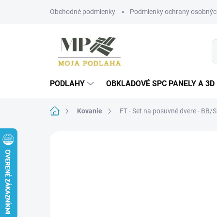
Prejsť
Obchodné podmienky
Podmienky ochrany osobnýc
na
obsah
PODLAHY
OBKLADOVÉ SPC PANELY A 3D
Domov
Kovanie
FT - Set na posuvné dvere - BB/S
Neohodnotené
Podrobnosti hodn