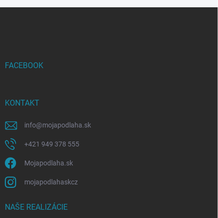
Z
á
p
ä
t
i
FACEBOOK
e
KONTAKT
info
@
mojapodlaha.sk
+421 949 378 555
Mojapodlaha.sk
mojapodlahaskcz
NAŠE REALIZÁCIE