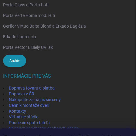
Porta Glass a Porta Loft
Porta Verte Home mod. H.5
Gerflor Virtuo Baita Blond a Erkado Daglézia
Erkado Laurencia
Porta Vector E Biely UV lak
Archív
INFORMÁCIE PRE VÁS
Doprava tovaru a platba
Doprava v ČR
Nakupujte za najnižšie ceny
Cenník montáže dverí
Kontakty
Virtuálne štúdio
Poučenie spotrebiteľa
Podmienky ochrany osobných údajov
Odstúpenie od zmluvy