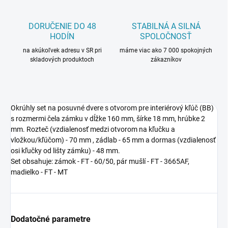
DORUČENIE DO 48
STABILNÁ A SILNÁ
HODÍN
SPOLOČNOSŤ
na akúkoľvek adresu v SR pri
máme viac ako 7 000 spokojných
skladových produktoch
zákazníkov
Okrúhly set na posuvné dvere s otvorom pre interiérový kľúč (BB)
s rozmermi čela zámku v dĺžke 160 mm, šírke 18 mm, hrúbke 2
mm. Rozteč (vzdialenosť medzi otvorom na kľučku a
vložkou/kľúčom) - 70 mm , zádlab - 65 mm a dormas (vzdialenosť
osi kľučky od lišty zámku) - 48 mm.
Set obsahuje: zámok - FT - 60/50, pár mušlí - FT - 3665AF,
madielko - FT - MT
Dodatočné parametre