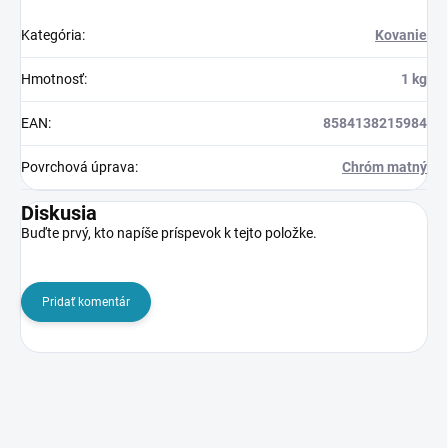
Kategória
:
Kovanie
Hmotnosť
:
1 kg
EAN
:
8584138215984
Povrchová úprava
:
Chróm matný
Diskusia
Buďte prvý, kto napíše príspevok k tejto položke.
Pridať komentár