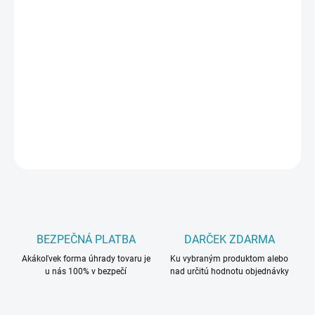
cena:
MÔŽEME
DORUČIŤ DO:
10.8.2026
−
+
Pridať do košíka
DETAILNÉ INFORMÁCIE
OPÝTAŤ SA
BEZPEČNÁ PLATBA
DARČEK ZDARMA
Akákoľvek forma úhrady tovaru je
Ku vybraným produktom alebo
u nás 100% v bezpečí
nad určitú hodnotu objednávky