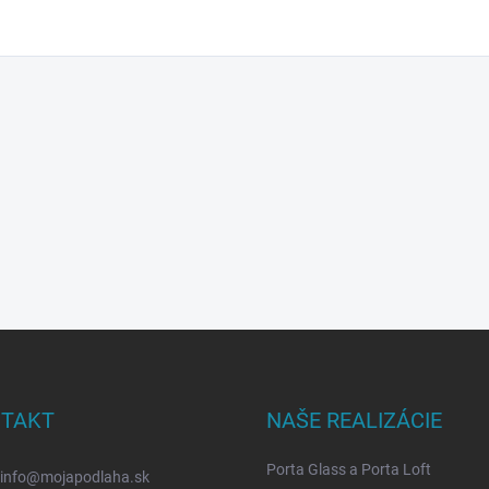
TAKT
NAŠE REALIZÁCIE
Porta Glass a Porta Loft
info
@
mojapodlaha.sk