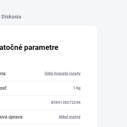
Diskusia
atočné parametre
ria
:
Úzke hranaté rozety
osť
:
1 kg
8584138272246
ová úprava
:
Nikel matný