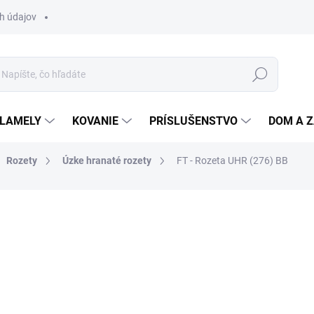
h údajov
Hľadať
 LAMELY
KOVANIE
PRÍSLUŠENSTVO
DOM A 
Rozety
Úzke hranaté rozety
FT - Rozeta UHR (276) BB
otenia
ZNAČKA:
FT
12,55 €
/ ks
10,20 € bez DPH
Jednotková
SKLADOM
(100 KS)
cena: