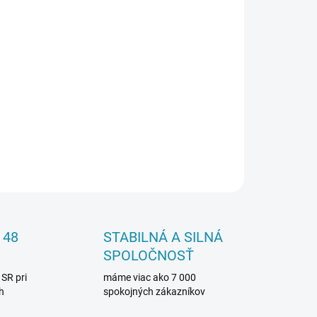
26
Pridať do košíka
OPÝTAŤ SA
 48
STABILNÁ A SILNÁ
SPOLOČNOSŤ
 SR pri
máme viac ako 7 000
h
spokojných zákazníkov