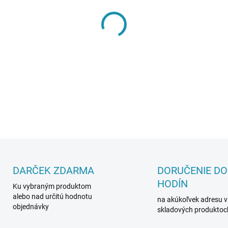
MÔŽEME DORUČIŤ DO:
7.8.20
−
+
DETAILNÉ INFORMÁCIE
DARČEK ZDARMA
DORUČENIE DO
HODÍN
Ku vybraným produktom
alebo nad určitú hodnotu
na akúkoľvek adresu v
objednávky
skladových produktoc