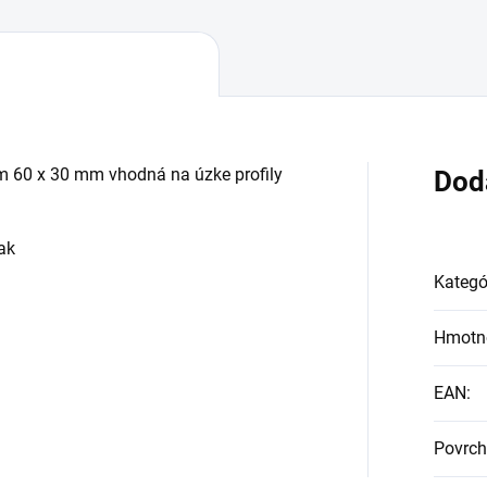
m 60 x 30 mm vhodná na úzke profily
Dod
ak
Kategó
Hmotn
EAN
:
Povrch