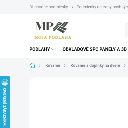
Prejsť
Obchodné podmienky
Podmienky ochrany osobnýc
na
obsah
PODLAHY
OBKLADOVÉ SPC PANELY A 3D
Domov
Kovanie
Kovanie a doplnky na dvere
Neohodnotené
Podrobnosti hodn