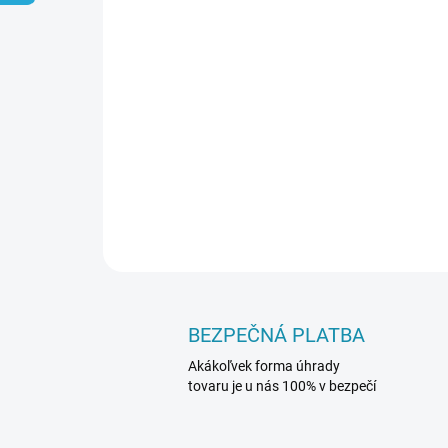
BEZPEČNÁ PLATBA
Akákoľvek forma úhrady
tovaru je u nás 100% v bezpečí