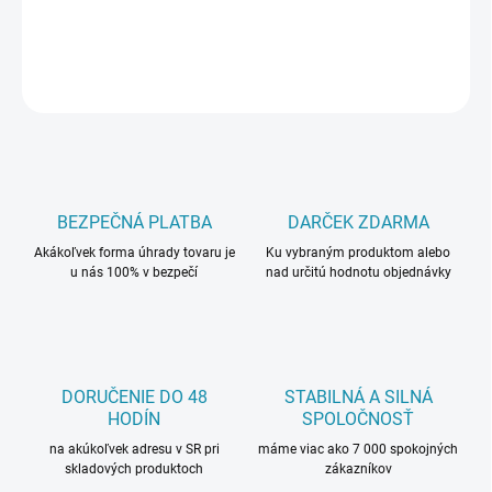
DETAILNÉ INFORMÁCIE
OPÝTAŤ SA
BEZPEČNÁ PLATBA
DARČEK ZDARMA
Akákoľvek forma úhrady tovaru je
Ku vybraným produktom alebo
u nás 100% v bezpečí
nad určitú hodnotu objednávky
DORUČENIE DO 48
STABILNÁ A SILNÁ
HODÍN
SPOLOČNOSŤ
na akúkoľvek adresu v SR pri
máme viac ako 7 000 spokojných
skladových produktoch
zákazníkov