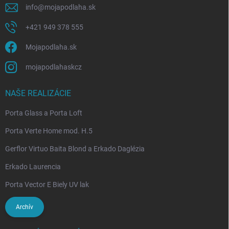
info
@
mojapodlaha.sk
+421 949 378 555
Mojapodlaha.sk
mojapodlahaskcz
NAŠE REALIZÁCIE
Porta Glass a Porta Loft
Porta Verte Home mod. H.5
Gerflor Virtuo Baita Blond a Erkado Daglézia
Erkado Laurencia
Porta Vector E Biely UV lak
Archív