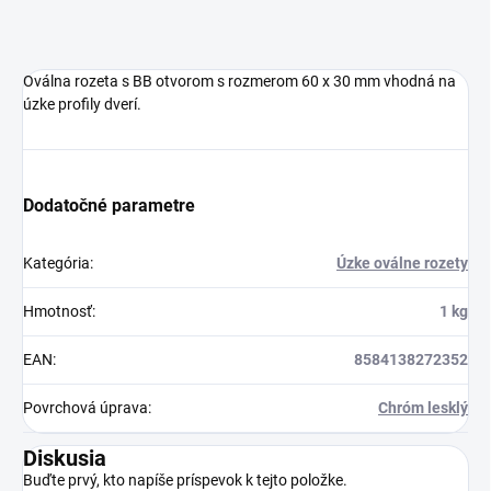
Oválna rozeta s BB otvorom s rozmerom 60 x 30 mm vhodná na
úzke profily dverí.
Dodatočné parametre
Kategória
:
Úzke oválne rozety
Hmotnosť
:
1 kg
EAN
:
8584138272352
Povrchová úprava
:
Chróm lesklý
Diskusia
Buďte prvý, kto napíše príspevok k tejto položke.