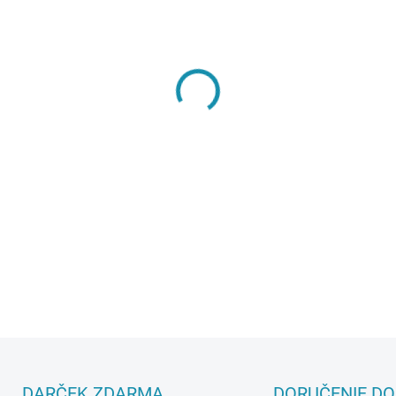
MÔŽEME DORUČIŤ DO:
11.8.2
−
+
DETAILNÉ INFORMÁCIE
DARČEK ZDARMA
DORUČENIE DO