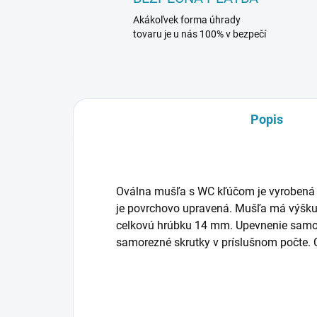
Akákoľvek forma úhrady
tovaru je u nás 100% v bezpečí
Popis
Oválna mušľa s WC kľúčom je vyrobená z
je povrchovo upravená. Mušľa má výšk
celkovú hrúbku 14 mm. Upevnenie samor
samorezné skrutky v príslušnom počte. 