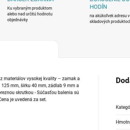
HODÍN
Ku vybraným produktom
alebo nad určitú hodnotu
na akúkoľvek adresu v
objednávky
skladových produktoc
 materiálov vysokej kvality – zamak a
Dod
u 125 mm, šírku 40 mm, zádlab 9 mm a
eznou skrutkou - Súčasťou balenia sú
Cena je uvedená za set.
Kategó
Hmotn