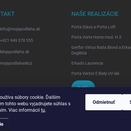
TAKT
NAŠE REALIZÁCIE
Porta Glass a Porta Loft
info
@
mojapodlaha.sk
Porta Verte Home mod. H.5
+421 949 378 555
Gerflor Virtuo Baita Blond a Erk
Mojapodlaha.sk
Daglézia
mojapodlahaskcz
Erkado Laurencia
Porta Vector E Biely UV lak
Archív
oužíva súbory cookie. Ďalším
Odmietnuť
m tohto webu vyjadrujete súhlas s
IVPA-OKNA - zmluvný partner
ním. Viac informácií
tu
.
ie