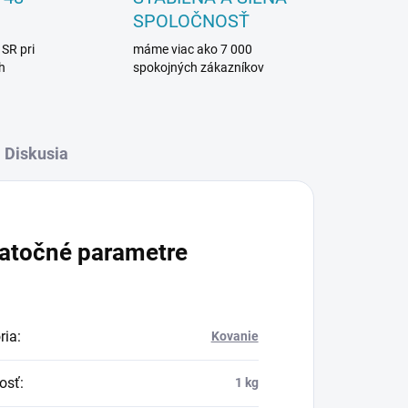
SPOLOČNOSŤ
 SR pri
máme viac ako 7 000
h
spokojných zákazníkov
Diskusia
atočné parametre
ria
:
Kovanie
osť
:
1 kg