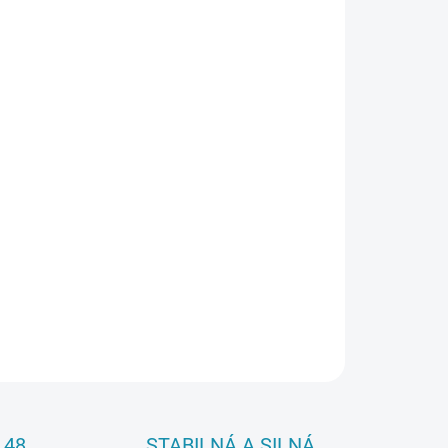
026
Pridať do košíka
OPÝTAŤ SA
 48
STABILNÁ A SILNÁ