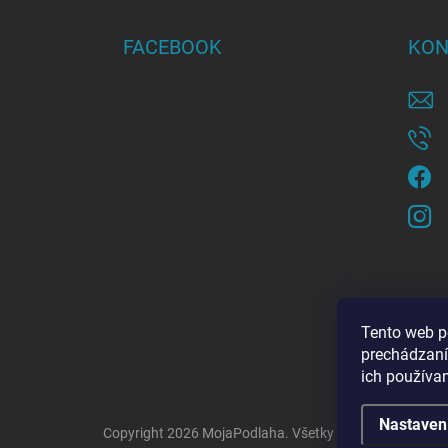
p
ä
FACEBOOK
KON
t
i
e
Tento web p
prechádzaní
ich používa
Nastaven
Copyright 2026
MojaPodlaha
. Všetky práva vyhradené.