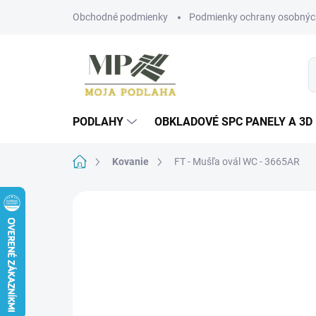
Prejsť
Obchodné podmienky
Podmienky ochrany osobnýc
na
obsah
PODLAHY
OBKLADOVÉ SPC PANELY A 3D
Domov
Kovanie
FT - Mušľa ovál WC - 3665AR
Neohodnotené
Podrobnosti hodn