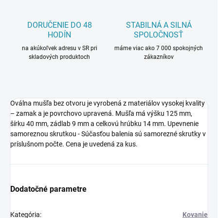
DORUČENIE DO 48
STABILNÁ A SILNÁ
HODÍN
SPOLOČNOSŤ
na akúkoľvek adresu v SR pri
máme viac ako 7 000 spokojných
skladových produktoch
zákazníkov
Oválna mušľa bez otvoru je vyrobená z materiálov vysokej kvality
– zamak a je povrchovo upravená. Mušľa má výšku 125 mm,
šírku 40 mm, zádlab 9 mm a celkovú hrúbku 14 mm. Upevnenie
samoreznou skrutkou - Súčasťou balenia sú samorezné skrutky v
príslušnom počte. Cena je uvedená za kus.
Dodatočné parametre
Kategória
:
Kovanie