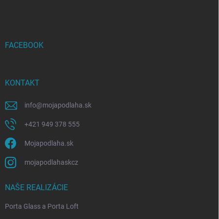
á
p
ä
t
i
FACEBOOK
e
KONTAKT
info
@
mojapodlaha.sk
+421 949 378 555
Mojapodlaha.sk
mojapodlahaskcz
NAŠE REALIZÁCIE
Porta Glass a Porta Loft