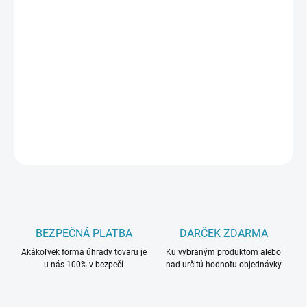
cena:
MÔŽEME
DORUČIŤ DO:
11.8.2026
−
+
Pridať do košíka
DETAILNÉ INFORMÁCIE
OPÝTAŤ SA
BEZPEČNÁ PLATBA
DARČEK ZDARMA
Akákoľvek forma úhrady tovaru je
Ku vybraným produktom alebo
u nás 100% v bezpečí
nad určitú hodnotu objednávky