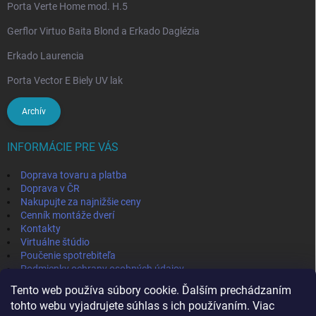
Porta Verte Home mod. H.5
Gerflor Virtuo Baita Blond a Erkado Daglézia
Erkado Laurencia
Porta Vector E Biely UV lak
Archív
INFORMÁCIE PRE VÁS
Doprava tovaru a platba
Doprava v ČR
Nakupujte za najnižšie ceny
Cenník montáže dverí
Kontakty
Virtuálne štúdio
Poučenie spotrebiteľa
Podmienky ochrany osobných údajov
Odstúpenie od zmluvy
Tento web používa súbory cookie. Ďalším prechádzaním
Obchodné podmienky
tohto webu vyjadrujete súhlas s ich používaním. Viac