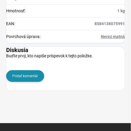
Hmotnosť
:
1 kg
EAN
:
8584138075991
Povrchová úprava
:
Nerez matná
Diskusia
Buďte prvý, kto napíše príspevok k tejto položke.
Pridať komentár
Z