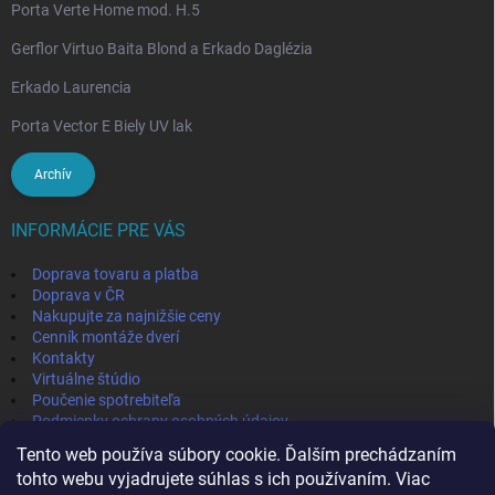
Porta Verte Home mod. H.5
Gerflor Virtuo Baita Blond a Erkado Daglézia
Erkado Laurencia
Porta Vector E Biely UV lak
Archív
INFORMÁCIE PRE VÁS
Doprava tovaru a platba
Doprava v ČR
Nakupujte za najnižšie ceny
Cenník montáže dverí
Kontakty
Virtuálne štúdio
Poučenie spotrebiteľa
Podmienky ochrany osobných údajov
Odstúpenie od zmluvy
Tento web používa súbory cookie. Ďalším prechádzaním
Obchodné podmienky
tohto webu vyjadrujete súhlas s ich používaním. Viac