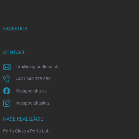
á
p
ä
t
i
FACEBOOK
e
KONTAKT
info
@
mojapodlaha.sk
+421 949 378 555
Mojapodlaha.sk
mojapodlahaskcz
NAŠE REALIZÁCIE
Porta Glass a Porta Loft