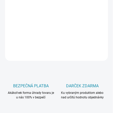
cena:
MÔŽEME
DORUČIŤ DO:
11.8.2026
−
+
Pridať do košíka
DETAILNÉ INFORMÁCIE
OPÝTAŤ SA
BEZPEČNÁ PLATBA
DARČEK ZDARMA
Akákoľvek forma úhrady tovaru je
Ku vybraným produktom alebo
u nás 100% v bezpečí
nad určitú hodnotu objednávky