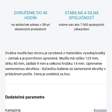
DORUČENIE DO 48
STABILNÁ A SILNÁ
HODÍN
SPOLOČNOSŤ
na akúkoľvek adresu v SR pri
máme viac ako 7 000 spokojných
skladových produktoch
zákazníkov
Oválna mušľa bez otvoru je vyrobená z materiálov vysokej kvality
– zamak a je povrchovo upravená. Mušľa má výšku 125 mm,
šírku 40 mm, zádlab 9 mm a celkovú hrúbku 14 mm. Upevnenie
samoreznou skrutkou - Súčasťou balenia sú samorezné skrutky v
príslušnom počte. Cena je uvedená za kus.
Dodatočné parametre
Kategória
:
Kovanie