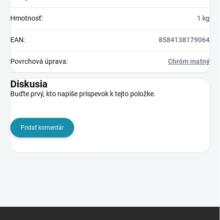
Hmotnosť
:
1 kg
EAN
:
8584138179064
Povrchová úprava
:
Chróm matný
Diskusia
Buďte prvý, kto napíše príspevok k tejto položke.
Pridať komentár
Z