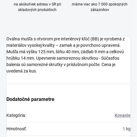
na akúkoľvek adresu v SR pri
máme viac ako 7 000 spokojných
skladových produktoch
zákazníkov
Oválna mušľa s otvorom pre interiérový kľúč (BB) je vyrobená z
materiálov vysokej kvality – zamak a je povrchovo upravená.
Mušľa má výšku 125 mm, šírku 40 mm, zádlab 9 mm a celkovú
hrúbku 14 mm. Upevnenie samoreznou skrutkou - Súčasťou
balenia sú samorezné skrutky v príslušnom počte. Cena je
uvedená za kus.
Dodatočné parametre
Kategória
:
Kovanie
Hmotnosť
:
1 kg