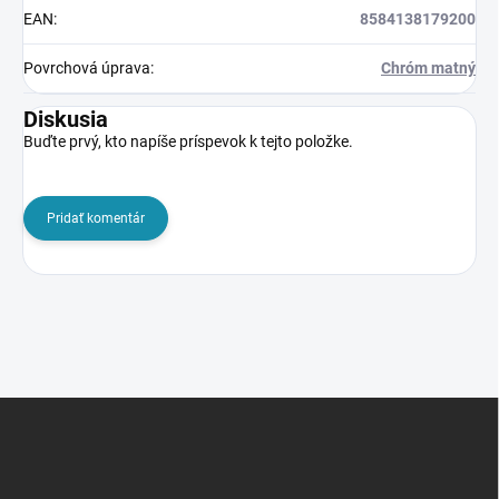
EAN
:
8584138179200
Povrchová úprava
:
Chróm matný
Diskusia
Buďte prvý, kto napíše príspevok k tejto položke.
Pridať komentár
Z
á
p
ä