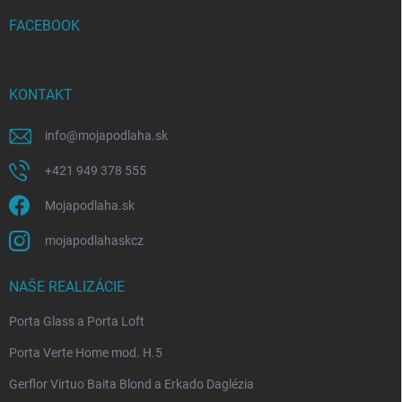
t
i
FACEBOOK
e
KONTAKT
info
@
mojapodlaha.sk
+421 949 378 555
Mojapodlaha.sk
mojapodlahaskcz
NAŠE REALIZÁCIE
Porta Glass a Porta Loft
Porta Verte Home mod. H.5
Gerflor Virtuo Baita Blond a Erkado Daglézia