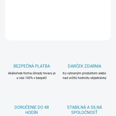
−
+
Pridať do košíka
DETAILNÉ INFORMÁCIE
OPÝTAŤ SA
BEZPEČNÁ PLATBA
DARČEK ZDARMA
Akákoľvek forma úhrady tovaru je
Ku vybraným produktom alebo
u nás 100% v bezpečí
nad určitú hodnotu objednávky
DORUČENIE DO 48
STABILNÁ A SILNÁ
HODÍN
SPOLOČNOSŤ