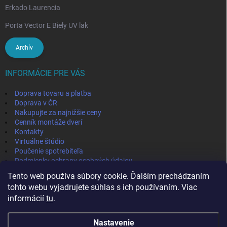
Erkado Laurencia
Porta Vector E Biely UV lak
Archív
INFORMÁCIE PRE VÁS
Doprava tovaru a platba
Doprava v ČR
Nakupujte za najnižšie ceny
Cenník montáže dverí
Kontakty
Virtuálne štúdio
Poučenie spotrebiteľa
Podmienky ochrany osobných údajov
Odstúpenie od zmluvy
Tento web používa súbory cookie. Ďalším prechádzaním
Obchodné podmienky
tohto webu vyjadrujete súhlas s ich používaním. Viac
informácií
tu
.
IVPA-OKNA - zmluvný partner
Nastavenie