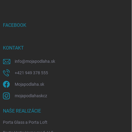
p
ä
t
i
FACEBOOK
e
KONTAKT
info
@
mojapodlaha.sk
+421 949 378 555
Mojapodlaha.sk
mojapodlahaskcz
NAŠE REALIZÁCIE
Porta Glass a Porta Loft