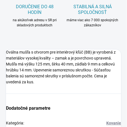
DORUČENIE DO 48
STABILNÁ A SILNÁ
HODÍN
SPOLOČNOSŤ
na akúkoľvek adresu v SR pri
máme viac ako 7 000 spokojných
skladových produktoch
zákazníkov
Oválna mušľa s otvorom pre interiérový kľúč (BB) je vyrobená z
materiálov vysokej kvality – zamak a je povrchovo upravená.
Mušľa má výšku 125 mm, šírku 40 mm, zádlab 9 mm a celkovú
hrúbku 14 mm. Upevnenie samoreznou skrutkou - Súčasťou
balenia sú samorezné skrutky v príslušnom počte. Cena je
uvedená za kus.
Dodatočné parametre
Kategória
:
Kovanie