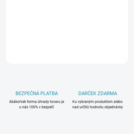
DORUČIŤ DO:
10.8.2026
−
+
Pridať do košíka
DETAILNÉ INFORMÁCIE
OPÝTAŤ SA
BEZPEČNÁ PLATBA
DARČEK ZDARMA
Akákoľvek forma úhrady tovaru je
Ku vybraným produktom alebo
u nás 100% v bezpečí
nad určitú hodnotu objednávky