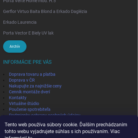
Porta Verte Home mod. H.5
Gerflor Virtuo Baita Blond a Erkado Daglézia
Erkado Laurencia
Porta Vector E Biely UV lak
Archív
INFORMÁCIE PRE VÁS
Doprava tovaru a platba
Doprava v ČR
Nakupujte za najnižšie ceny
Cenník montáže dverí
Kontakty
Virtuálne štúdio
Poučenie spotrebiteľa
Podmienky ochrany osobných údajov
Odstúpenie od zmluvy
Tento web používa súbory cookie. Ďalším prechádzaním
Obchodné podmienky
tohto webu vyjadrujete súhlas s ich používaním. Viac