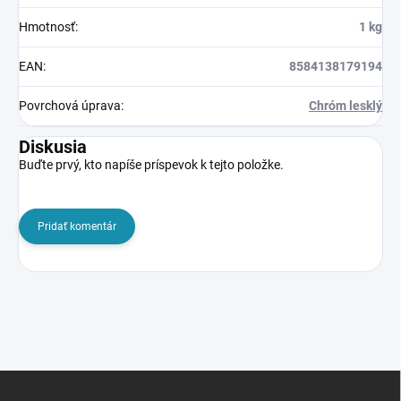
Hmotnosť
:
1 kg
EAN
:
8584138179194
Povrchová úprava
:
Chróm lesklý
Diskusia
Buďte prvý, kto napíše príspevok k tejto položke.
Pridať komentár
Z
á