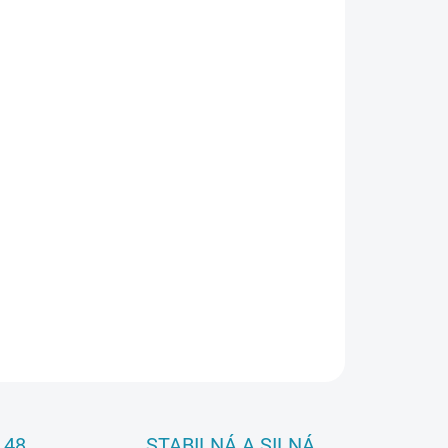
26
Pridať do košíka
OPÝTAŤ SA
 48
STABILNÁ A SILNÁ