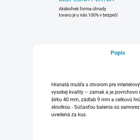
Akákoľvek forma úhrady
tovaru je u nás 100% v bezpečí
Popis
Hranatá mušľa s otvorom pre interiérový
vysokej kvality – zamak a je povrchov
šírku 40 mm, zádlab 9 mm a celkovú h
skrutkou - Súčasťou balenia sú samorez
uvedená za kus.