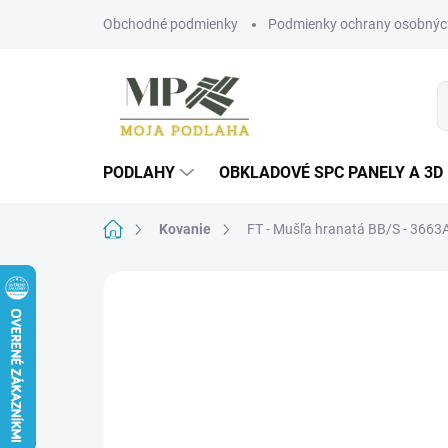
Prejsť
Obchodné podmienky
Podmienky ochrany osobnýc
na
obsah
PODLAHY
OBKLADOVÉ SPC PANELY A 3D
Domov
Kovanie
FT - Mušľa hranatá BB/S - 3663
Neohodnotené
Podrobnosti hodn