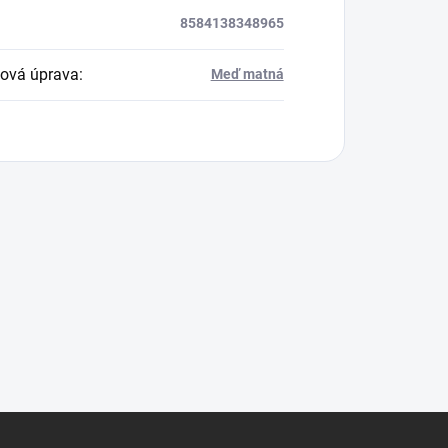
8584138348965
ová úprava
:
Meď matná