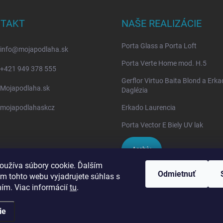
TAKT
NAŠE REALIZÁCIE
Porta Glass a Porta Loft
info
@
mojapodlaha.sk
Porta Verte Home mod. H.5
+421 949 378 555
Gerflor Virtuo Baita Blond a Erk
Mojapodlaha.sk
Daglézia
mojapodlahaskcz
Erkado Laurencia
Porta Vector E Biely UV lak
Archív
oužíva súbory cookie. Ďalším
Odmietnuť
m tohto webu vyjadrujete súhlas s
IVPA-OKNA - zmluvný partner
ním. Viac informácií
tu
.
ie