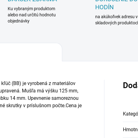
HODÍN
Ku vybraným produktom
alebo nad určitú hodnotu
na akúkoľvek adresu v
objednávky
skladových produktoc
 kľúč (BB) je vyrobená z materiálov
Dod
o upravená. Mušľa má výšku 125 mm,
rúbku 14 mm. Upevnenie samoreznou
né skrutky v príslušnom počte.Cena je
Kategó
Hmotn