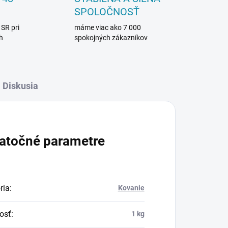
SPOLOČNOSŤ
 SR pri
máme viac ako 7 000
h
spokojných zákazníkov
Diskusia
atočné parametre
ria
:
Kovanie
osť
:
1 kg