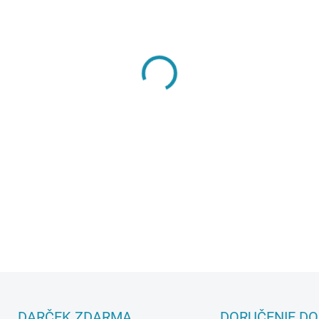
MÔŽEME DORUČIŤ DO:
7.8.20
−
+
DETAILNÉ INFORMÁCIE
DARČEK ZDARMA
DORUČENIE DO