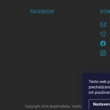
p
ä
FACEBOOK
KON
t
i
e
Tento web p
prechádzaní
ich používa
Nastaven
Copyright 2026
MojaPodlaha
. Všetky práva vyhradené.