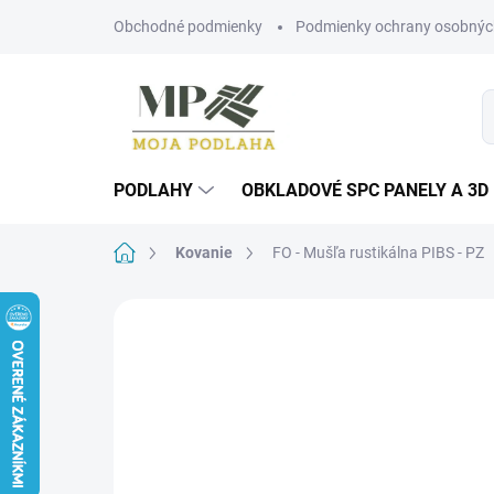
Prejsť
Obchodné podmienky
Podmienky ochrany osobnýc
na
obsah
PODLAHY
OBKLADOVÉ SPC PANELY A 3D
Domov
Kovanie
FO - Mušľa rustikálna PIBS - PZ
Neohodnotené
Podrobnosti hodn