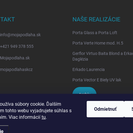
TAKT
NAŠE REALIZÁCIE
Porta Glass a Porta Loft
info
@
mojapodlaha.sk
Porta Verte Home mod. H.5
+421 949 378 555
Gerflor Virtuo Baita Blond a Erk
Mojapodlaha.sk
Daglézia
mojapodlahaskcz
Erkado Laurencia
Porta Vector E Biely UV lak
Archív
oužíva súbory cookie. Ďalším
Odmietnuť
m tohto webu vyjadrujete súhlas s
IVPA-OKNA - zmluvný partner
ním. Viac informácií
tu
.
ie