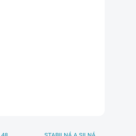
026
Pridať do košíka
OPÝTAŤ SA
 48
STABILNÁ A SILNÁ