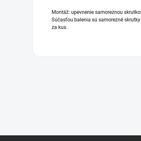
Montáž: upevnenie samoreznou skrutko
Súčasťou balenia sú samorezné skrutky 
za kus.
Z