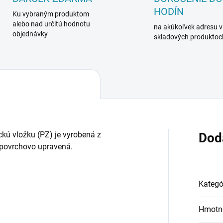
HODÍN
Ku vybraným produktom
alebo nad určitú hodnotu
na akúkoľvek adresu v
objednávky
skladových produktoc
ckú vložku (PZ) je vyrobená z
Dod
e povrchovo upravená.
Kategó
Hmotn