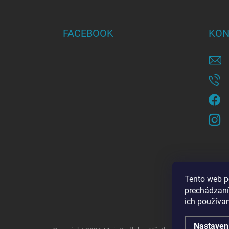
á
p
ä
FACEBOOK
KON
t
i
e
Tento web p
prechádzaní
ich používa
Nastaven