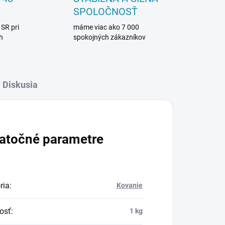
SPOLOČNOSŤ
 SR pri
máme viac ako 7 000
h
spokojných zákazníkov
Diskusia
atočné parametre
ria
:
Kovanie
osť
:
1 kg