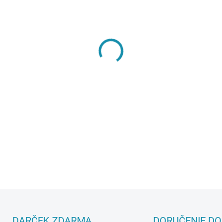
MÔŽEME DORUČIŤ DO:
10.8.2
−
+
DETAILNÉ INFORMÁCIE
DARČEK ZDARMA
DORUČENIE DO