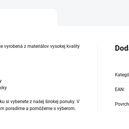
e vyrobená z materiálov vysokej kvality
Dod
Kategó
y
niky
EAN
:
u si vyberiete z našej širokej ponuky. V
Povrch
i Vám poradíme a pomôžeme s výberom.