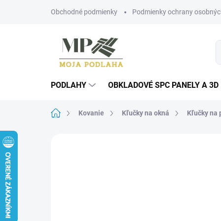
Prejsť
Obchodné podmienky
Podmienky ochrany osobnýc
na
obsah
PODLAHY
OBKLADOVÉ SPC PANELY A 3D
Domov
Kovanie
Kľučky na okná
Kľučky na 
Neohodnotené
Podrobnosti hodn