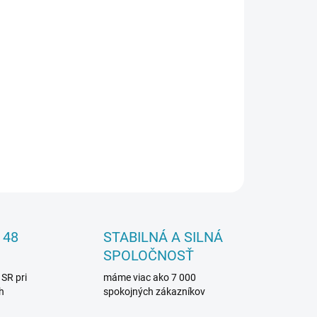
Pridať do košíka
OPÝTAŤ SA
 48
STABILNÁ A SILNÁ
SPOLOČNOSŤ
 SR pri
máme viac ako 7 000
h
spokojných zákazníkov