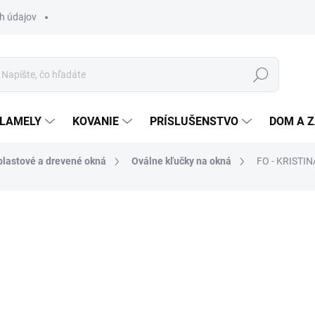
h údajov
Hľadať
 LAMELY
KOVANIE
PRÍSLUŠENSTVO
DOM A 
plastové a drevené okná
Oválne kľučky na okná
FO - KRISTIN
otenia
ZNAČKA:
FROSIO BORTOLO
12,55 €
/ ks
10,20 € bez DPH
Jednotková
ZVOĽTE VARIANT
cena: