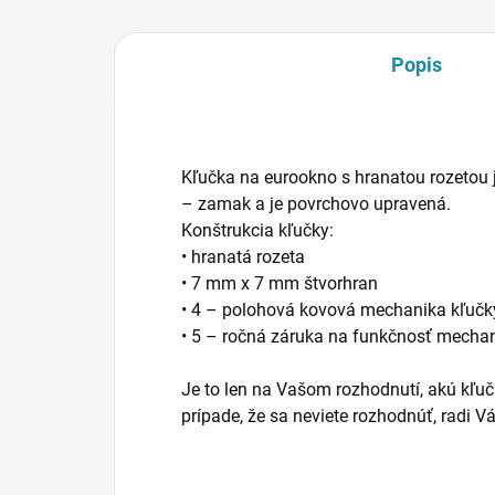
Popis
Kľučka na eurookno s hranatou rozetou j
– zamak a je povrchovo upravená.
Konštrukcia kľučky:
• hranatá rozeta
• 7 mm x 7 mm štvorhran
• 4 – polohová kovová mechanika kľučk
• 5 – ročná záruka na funkčnosť mecha
Je to len na Vašom rozhodnutí, akú kľučk
prípade, že sa neviete rozhodnúť, rad