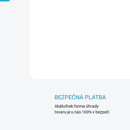
BEZPEČNÁ PLATBA
Akákoľvek forma úhrady
tovaru je u nás 100% v bezpečí