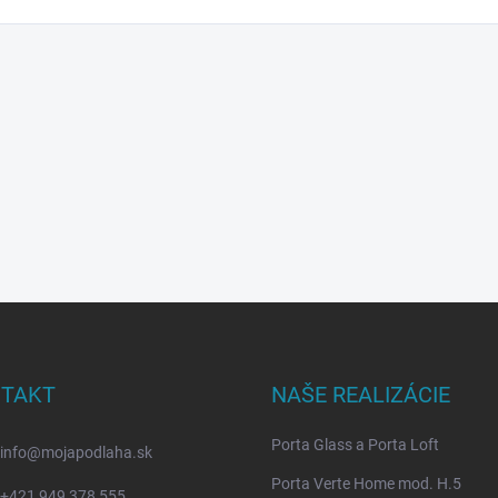
TAKT
NAŠE REALIZÁCIE
Porta Glass a Porta Loft
info
@
mojapodlaha.sk
Porta Verte Home mod. H.5
+421 949 378 555