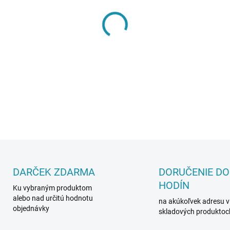
PREVEDENIE
−
+
DETAILNÉ INFORMÁCIE
DARČEK ZDARMA
DORUČENIE DO
HODÍN
Ku vybraným produktom
alebo nad určitú hodnotu
na akúkoľvek adresu v
objednávky
skladových produktoc