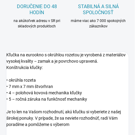
DORUČENIE DO 48
STABILNÁ A SILNÁ
HODÍN
SPOLOČNOSŤ
na akúkoľvek adresu v SR pri
máme viac ako 7 000 spokojných
skladových produktoch
zákazníkov
Kľučka na eurookno s okrúhlou rozetou je vyrobená z materiálov
vysokej kvality – zamak a je povrchovo upravená.
Konštrukcia kľučky:
• okrúhla rozeta
• 7 mm x 7 mm štvorhran
• 4 – polohová kovová mechanika kľučky
• 5 – ročná záruka na funkčnosť mechaniky
Je to len na Vašom rozhodnutí, akú kľučku si vyberiete z našej
širokej ponuky. V prípade, že sa neviete rozhodnúť, radi Vám
poradíme a pomôžeme s výberom