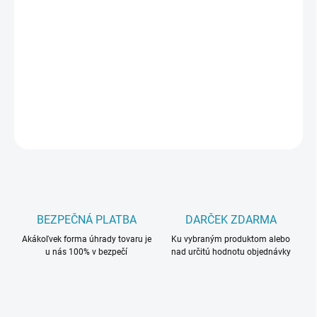
PREVEDENIE
−
+
Pridať do košíka
DETAILNÉ INFORMÁCIE
OPÝTAŤ SA
BEZPEČNÁ PLATBA
DARČEK ZDARMA
Akákoľvek forma úhrady tovaru je
Ku vybraným produktom alebo
u nás 100% v bezpečí
nad určitú hodnotu objednávky