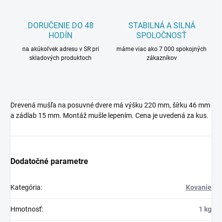
DORUČENIE DO 48
STABILNÁ A SILNÁ
HODÍN
SPOLOČNOSŤ
na akúkoľvek adresu v SR pri
máme viac ako 7 000 spokojných
skladových produktoch
zákazníkov
Drevená mušľa na posuvné dvere má výšku 220 mm, šírku 46 mm
a zádlab 15 mm. Montáž mušle lepením. Cena je uvedená za kus.
Dodatočné parametre
Kategória
:
Kovanie
Hmotnosť
:
1 kg