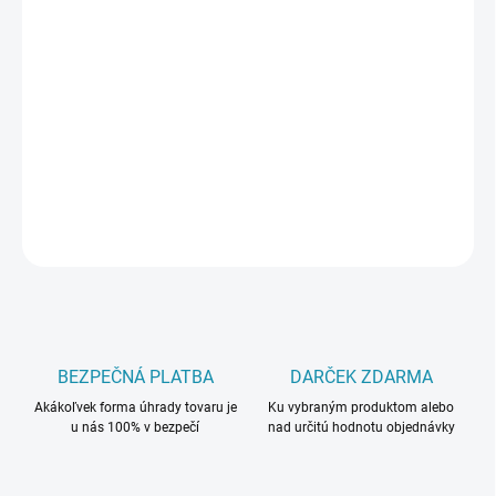
cena:
MÔŽEME
DORUČIŤ DO:
10.8.2026
−
+
Pridať do košíka
DETAILNÉ INFORMÁCIE
OPÝTAŤ SA
BEZPEČNÁ PLATBA
DARČEK ZDARMA
Akákoľvek forma úhrady tovaru je
Ku vybraným produktom alebo
u nás 100% v bezpečí
nad určitú hodnotu objednávky