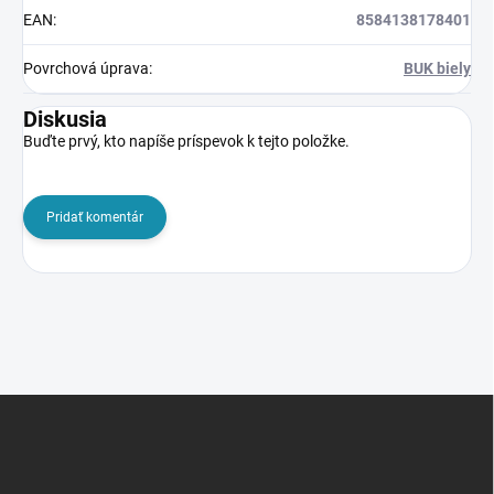
EAN
:
8584138178401
Povrchová úprava
:
BUK biely
Diskusia
Buďte prvý, kto napíše príspevok k tejto položke.
Pridať komentár
Z
á
p
ä