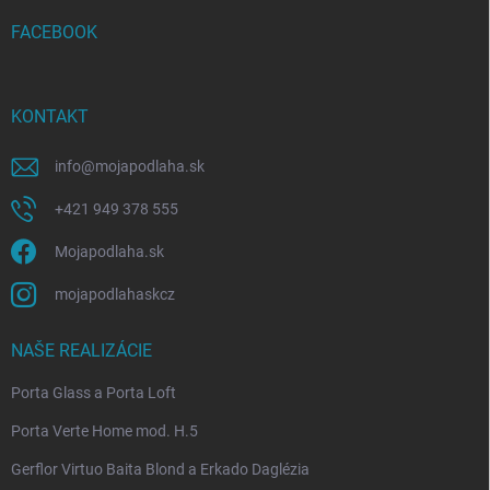
t
i
FACEBOOK
e
KONTAKT
info
@
mojapodlaha.sk
+421 949 378 555
Mojapodlaha.sk
mojapodlahaskcz
NAŠE REALIZÁCIE
Porta Glass a Porta Loft
Porta Verte Home mod. H.5
Gerflor Virtuo Baita Blond a Erkado Daglézia