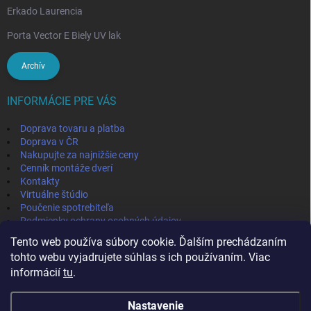
Erkado Laurencia
Porta Vector E Biely UV lak
Archív
INFORMÁCIE PRE VÁS
Doprava tovaru a platba
Doprava v ČR
Nakupujte za najnižšie ceny
Cenník montáže dverí
Kontakty
Virtuálne štúdio
Poučenie spotrebiteľa
Podmienky ochrany osobných údajov
Odstúpenie od zmluvy
Tento web používa súbory cookie. Ďalším prechádzaním
Obchodné podmienky
tohto webu vyjadrujete súhlas s ich používaním. Viac
informácií
tu
.
IVPA-OKNA - zmluvný partner
Nastavenie