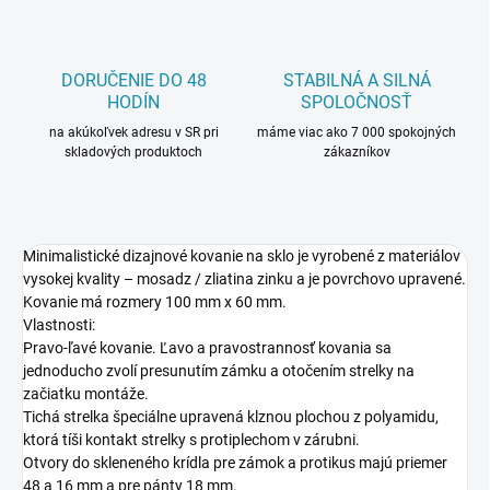
DORUČENIE DO 48
STABILNÁ A SILNÁ
HODÍN
SPOLOČNOSŤ
na akúkoľvek adresu v SR pri
máme viac ako 7 000 spokojných
skladových produktoch
zákazníkov
Minimalistické dizajnové kovanie na sklo je vyrobené z materiálov
vysokej kvality – mosadz / zliatina zinku a je povrchovo upravené.
Kovanie má rozmery 100 mm x 60 mm.
Vlastnosti:
Pravo-ľavé kovanie. Ľavo a pravostrannosť kovania sa
jednoducho zvolí presunutím zámku a otočením strelky na
začiatku montáže.
Tichá strelka špeciálne upravená klznou plochou z polyamidu,
ktorá tíši kontakt strelky s protiplechom v zárubni.
Otvory do skleneného krídla pre zámok a protikus majú priemer
48 a 16 mm a pre pánty 18 mm.