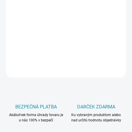
cena:
PREVEDENIE
MÔŽEME DORUČIŤ DO:
ZVOĽTE VARIANT
−
+
Pridať do košíka
DETAILNÉ INFORMÁCIE
OPÝTAŤ SA
BEZPEČNÁ PLATBA
DARČEK ZDARMA
Akákoľvek forma úhrady tovaru je
Ku vybraným produktom alebo
u nás 100% v bezpečí
nad určitú hodnotu objednávky