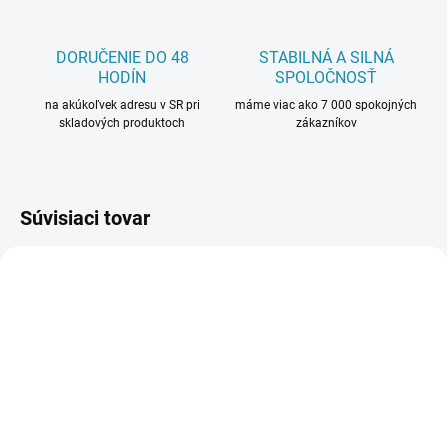
DORUČENIE DO 48
STABILNÁ A SILNÁ
HODÍN
SPOLOČNOSŤ
na akúkoľvek adresu v SR pri
máme viac ako 7 000 spokojných
skladových produktoch
zákazníkov
Súvisiaci tovar
VZORKA NA
VYŽIADANIE
ZĽAVOVÝ KÓD :
ARBITON5
SKLADOM
SKLADOM
(750 M2)
(1676,4 M)