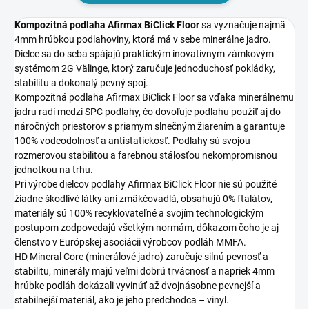
Kompozitná podlaha Afirmax BiClick Floor
sa vyznačuje najmä
4mm hrúbkou podlahoviny, ktorá má v sebe minerálne jadro.
Dielce sa do seba spájajú praktickým inovatívnym zámkovým
systémom 2G Välinge, ktorý zaručuje jednoduchosť pokládky,
stabilitu a dokonalý pevný spoj.
Kompozitná podlaha Afirmax BiClick Floor sa vďaka minerálnemu
jadru radí medzi SPC podlahy, čo dovoľuje podlahu použiť aj do
náročných priestorov s priamym slnečným žiarením a garantuje
100% vodeodolnosť a antistatickosť. Podlahy sú svojou
rozmerovou stabilitou a farebnou stálosťou nekompromisnou
jednotkou na trhu.
Pri výrobe dielcov podlahy Afirmax BiClick Floor nie sú použité
žiadne škodlivé látky ani zmäkčovadlá, obsahujú 0% ftalátov,
materiály sú 100% recyklovateľné a svojím technologickým
postupom zodpovedajú všetkým normám, dôkazom čoho je aj
členstvo v Európskej asociácii výrobcov podláh MMFA.
HD Mineral Core (minerálové jadro) zaručuje silnú pevnosť a
stabilitu, minerály majú veľmi dobrú trvácnosť a napriek 4mm
hrúbke podláh dokázali vyvinúť až dvojnásobne pevnejší a
stabilnejší materiál, ako je jeho predchodca – vinyl.