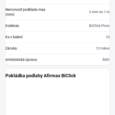
Nerovnosť podkladu max
2 mm na 1 m
(mm)
:
Kolekcia
:
BiClick Floor
Ks v balení
:
10
Záruka
:
12 rokov
Antistatická úprava
:
ÁNO
Pokládka podlahy Afirmax BiClick