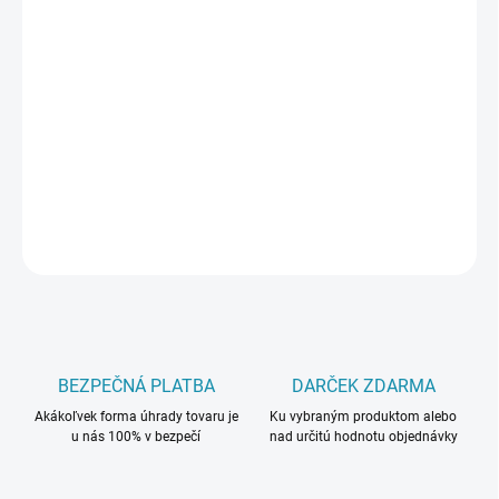
−
+
Pridať do košíka
Kompozitná podlaha Afirmax BiClick Floor sa vďaka minerálnemu
jadru radí medzi SPC podlahy, čo dovoľuje podlahu použiť aj do
náročných priestorov s priamym slnečným žiarením a garantuje
100% vodeodolnosť a antistatickosť.
DETAILNÉ INFORMÁCIE
OPÝTAŤ SA
BEZPEČNÁ PLATBA
DARČEK ZDARMA
Akákoľvek forma úhrady tovaru je
Ku vybraným produktom alebo
u nás 100% v bezpečí
nad určitú hodnotu objednávky