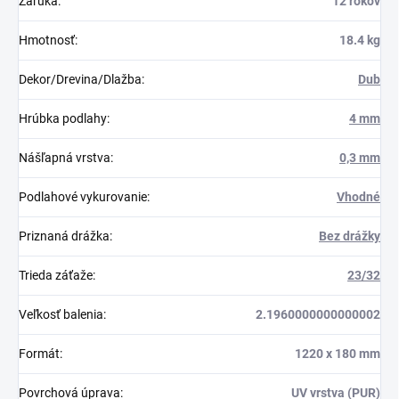
Záruka
:
12 rokov
Hmotnosť
:
18.4 kg
Dekor/Drevina/Dlažba
:
Dub
Hrúbka podlahy
:
4 mm
Nášľapná vrstva
:
0,3 mm
Podlahové vykurovanie
:
Vhodné
Priznaná drážka
:
Bez drážky
Trieda záťaže
:
23/32
Veľkosť balenia
:
2.1960000000000002
Formát
:
1220 x 180 mm
Povrchová úprava
:
UV vrstva (PUR)