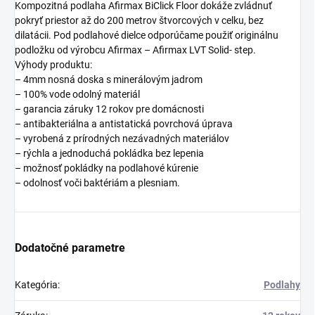
Kompozitná podlaha Afirmax BiClick Floor dokáže zvládnuť
pokryť priestor až do 200 metrov štvorcových v celku, bez
dilatácii. Pod podlahové dielce odporúčame použiť originálnu
podložku od výrobcu
Afirmax – Afirmax LVT Solid- step.
Výhody produktu:
– 4mm nosná doska s minerálovým jadrom
– 100% vode odolný materiál
– garancia záruky 12 rokov
pre domácnosti
– antibakteriálna a antistatická povrchová úprava
– vyrobená z prírodných nezávadných materiálov
– rýchla a jednoduchá pokládka bez lepenia
– možnosť pokládky na podlahové kúrenie
– odolnosť voči baktériám a plesniam.
Dodatočné parametre
Kategória
:
Podlahy