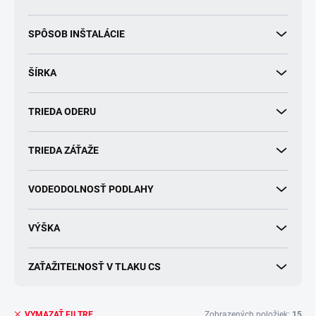
SPÔSOB INŠTALÁCIE
ŠÍRKA
TRIEDA ODERU
TRIEDA ZÁŤAŽE
VODEODOLNOSŤ PODLAHY
VÝŠKA
ZAŤAŽITEĽNOSŤ V TLAKU CS
Zobrazených položiek:
15
VYMAZAŤ FILTRE