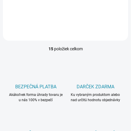
dielce s tuhým a pevným
jadrom, tvz. kompozitné
podlahy. Tie sa vyznačujú
predovšetkým tvarovou
stabilitou, vodeodolnosťou a
vysokou odolnosťou voči...
15
položiek celkom
O
v
l
á
d
a
c
BEZPEČNÁ PLATBA
DARČEK ZDARMA
i
Akákoľvek forma úhrady tovaru je
e
Ku vybraným produktom alebo
u nás 100% v bezpečí
nad určitú hodnotu objednávky
p
r
v
k
y
v