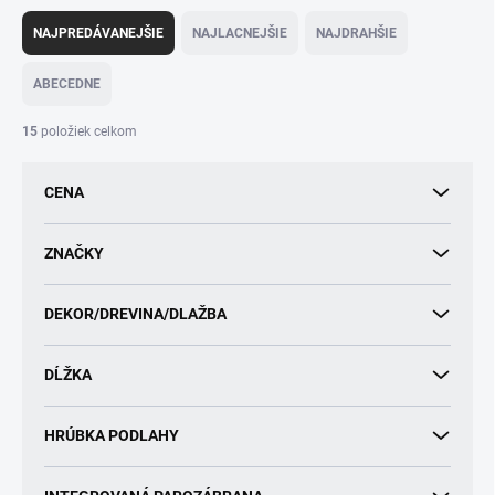
R
a
NAJPREDÁVANEJŠIE
NAJLACNEJŠIE
NAJDRAHŠIE
d
e
ABECEDNE
n
i
15
položiek celkom
e
p
CENA
r
o
d
ZNAČKY
u
k
DEKOR/DREVINA/DLAŽBA
t
o
v
DĹŽKA
HRÚBKA PODLAHY