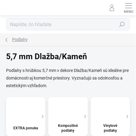
Prejsť
na
obsah
Hľadať
Podlahy
5,7 mm Dlažba/Kameň
Podlahy s hrúbkou 5,7 mm v dekore Dlažba/Kameň sú ideálne pre
domácnosti aj komerčné priestory. Vyznačujú sa odolnosťou a
estetickým vzhľadom.
Kompozitné
Vinylové
EXTRA ponuka
podlahy
podlahy